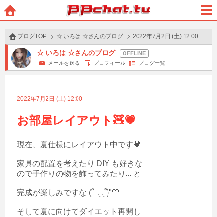
BBchatTV
ホー
メニ
ム
ュー
ブログTOP
☆ いろは ☆さんのブログ
2022年7月2日 (土) 12:00 の投稿
☆ いろは ☆さんのブログ
メールを送る
プロフィール
ブログ一覧
2022年7月2日 (土) 12:00
お部屋レイアウト🧸💗
現在、夏仕様にレイアウト中です💗

家具の配置を考えたり DIY も好きな

ので手作りの物を飾ってみたり... と

完成が楽しみですな (՞  ܸ. .ܸ՞)"🤍

そして夏に向けてダイエット再開し
