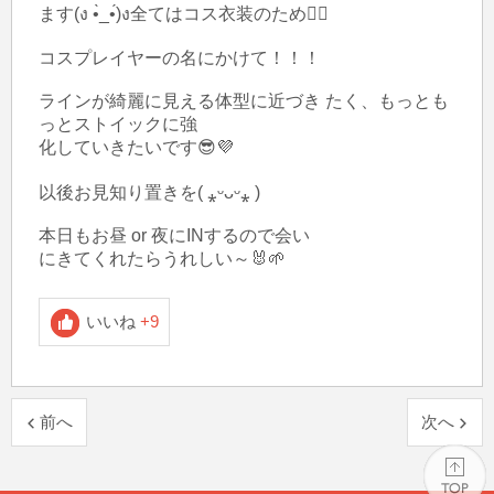
ます(ง •̀_•́)ง全てはコス衣装のため🧜‍♀️

コスプレイヤーの名にかけて！！！

ラインが綺麗に見える体型に近づき たく、もっとも
っとストイックに強

化していきたいです😎💜

以後お見知り置きを( ⁎ᵕᴗᵕ⁎ )

本日もお昼 or 夜にINするので会い

にきてくれたらうれしい～🐰🌱
いいね
+9
前へ
次へ