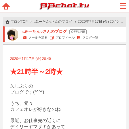
BBchatTV
ホー
メニ
ム
ュー
ブログTOP
○みーたん○さんのブログ
2020年7月17日 (金) 20:40 の投稿
○みーたん○さんのブログ
メールを送る
プロフィール
ブログ一覧
2020年7月17日 (金) 20:40
★21時半～2時★
久しぶりの

ブログです(*^^*)

うち、元々

カフェオレが好きなのね！

最近、お仕事先の近くに

デイリーヤマザキがあって
