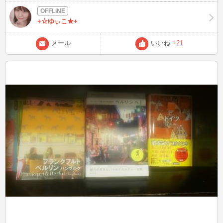
お参りをして心が癒されました♪ 少しずつ、大掃除の計画も進めて行
かなければ・・・。
+☆ゆぃこ★+
メール
いいね
+21