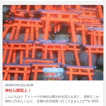
2019/11/16 (土) 16:40
神社仏閣芸人！
こんにちは☆ アメトークの神社仏閣大好き芸人を見て、 突然どこか
神社に行きたくなり。 京都の伏見稲荷へ行ってきました(*^^)v 2019年
も後約1ヶ月半でやる事が山積みで毎日バタバタしていたのですが、