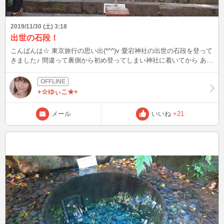
2019/11/30 (土) 3:18
出世の石段！
こんばんは☆ 東京旅行の思い出(*^^)v 愛宕神社の出世の石段を登って
きました♪ 間違って裏側から初め登ってしまい神社に着いてから あぁ
(T_T) こっちが出世の石段だぁ・・・ どうしても登ってみたかったの
で、1度降りて 頑張って出世の石段を登り直しました(;'∀') ふぅ～ 達
成感！
+☆ゆぃこ★+
メール
いいね
+21