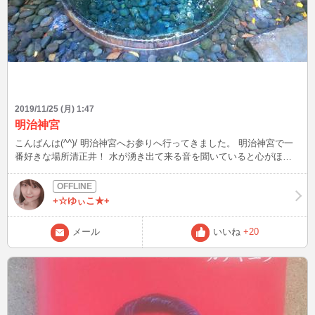
2019/11/25 (月) 1:47
明治神宮
こんばんは(^^)/ 明治神宮へお参りへ行ってきました。 明治神宮で一
番好きな場所清正井！ 水が湧き出て来る音を聞いていると心がほっ
とします(*‘ω‘ *) 明治神宮ではおみくじも少し変わっていて、吉や凶な
どではなく 天皇や皇太后さまが詠んだ和歌の30首のどれかが書かれ
ています♪ はぁ～(^^♪すっきりした！
+☆ゆぃこ★+
メール
いいね
+20