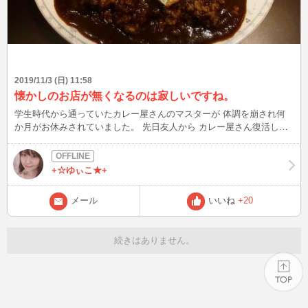
2019/11/3 (日) 11:58
懐かしのお店が無くなるのは寂しいですね。
学生時代から通っていたカレー屋さんのマスターが 体調を崩され何
か月がお休みされていました。 先日友人から カレー屋さん復活して
るから食べに行こうと誘われ 久しぶりに食べに行ってきました♪ 新し
いグルメお店も良いですが、 子供の頃から通っているお店の味は思
い出が詰まっていて 別物ですね(T_T) はぁ～ やっぱり美味しかっ
+☆ゆぃこ★+
た！！
メール
いいね
+20
続きはありません。
PAGE TOP