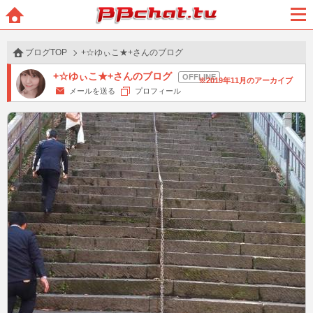
BBchatTV
ホー
メニ
ム
ュー
ブログTOP
+☆ゆぃこ★+さんのブログ
+☆ゆぃこ★+さんのブログ
2019年11月のアーカイブ
メールを送る
プロフィール