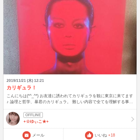
2019/11/21 (木) 12:21
カリギュラ！
こんにちは(*^_^*) お友達に誘われてカリギュラを観に東京に来てます
♪ 論理と哲学、暴君のカリギュラ。 難しい内容で全てを理解する事は
出来ませんでしたが。 夜は重い 自由は孤独 という言葉が心に響きま
した。
+☆ゆぃこ★+
メール
いいね
+18