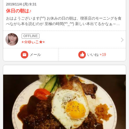
2019/11/4 (月) 9:31
休日の朝は♪
おはようございます(^^) お休みの日の朝は、喫茶店のモーニングを食
べながら本を読むのが 至極の時間(*^_^*) 新しい本出てるかなぁ～？
と本屋さんをウロウロしてから、 いつもの喫茶店へ。 なんとな～く
旅行の本棚へ。 この前テレビでドイツが紹介されていて、行ってみ
たいー！ 行きたいなぁー 買おうかなぁ… 悩んで結果買わずにモーニ
+☆ゆぃこ★+
ングを モグモグ中。 いつかはドイツ行きたいな。
メール
いいね
+19