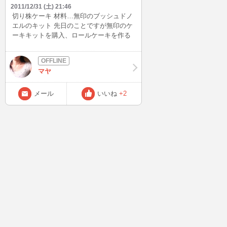
2011/12/31 (土) 21:46
切り株ケーキ 材料…無印のブッシュドノ
エルのキット 先日のことですが無印のケ
ーキキットを購入、ロールケーキを作る
要領で切り株のケーキを作りました。 形
はとんでもなくいがんでいますが、キッ
トで作ったものなので味はよかったで
マヤ
す。 一応クリスマスケーキということで
チョコペンでイエスの顔を描きました
が、自分の画力に問題があるせいで、ど
メール
いいね
+2
う頑張って描いても長髪＋ヒゲ＝麻原彰
晃のようになってしまいます。 ちなみに
ケーキを切るときは顔の部分から包丁で
切り裂いて六等分にしました。 イエスを
祝う聖誕祭にイエスの顔を切るという罰
当たりな行為をしてしまいました。