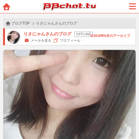
BBchatTV
ホー
メニ
ム
ュー
ブログTOP
りさにゃんさんのブログ
りさにゃんさんのブログ
2018年6月のアーカイブ
メールを送る
プロフィール