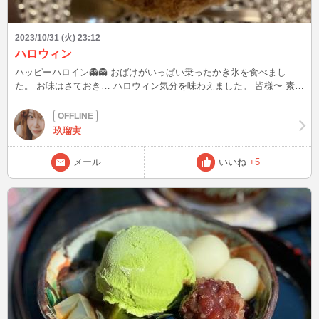
2023/10/31 (火) 23:12
ハロウィン
ハッピーハロイン👻👻 おばけがいっぱい乗ったかき氷を食べまし
た。 お味はさておき… ハロウィン気分を味わえました。 皆様〜 素敵
なハロウィンをお過ごしください🎃🎃
玖瑠実
メール
いいね
+5