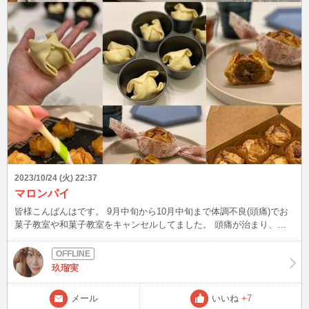
2023/10/24 (火) 22:37
マロンパイ
皆様こんばんはです。 9月中旬から10月中旬まで体調不良(頭痛)でお
菓子教室や和菓子教室をキャンセルしてました。 頭痛が治まり、元
気モリモリでレッスンするのは本当に楽しいし嬉しい😊😊 今回は秋
のお菓子の定番‼️｢マロンパイ🌰🥧｣を作りました。 パイ生地から仕込
むので、4時間半の長丁場レッスンだったけど楽しかった👍👍 とりあ
玖瑠実
えず10月いっぱいはグルテンフリー生活なので、試食タイム⏱は紅茶
だけ〜😂 お菓子の中でもパイ菓子が1番好きなので… 食べたかった
メール
いいね
+7
ぁ😂 でも、グルテンフリーをして体調面が全然違うので食べたい欲