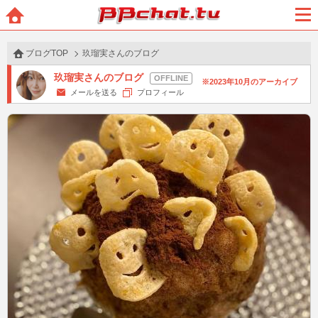
BBchatTV
ホー
メニ
ム
ュー
ブログTOP
玖瑠実さんのブログ
玖瑠実さんのブログ
2023年10月のアーカイブ
メールを送る
プロフィール