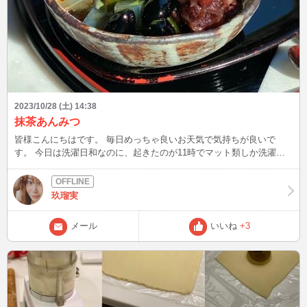
2023/10/28 (土) 14:38
抹茶あんみつ
皆様こんにちはです。 毎日めっちゃ良いお天気で気持ちが良いで
す。 今日は洗濯日和なのに、起きたのが11時でマット類しか洗濯出
来なかった😅😅 そして先日大阪の老舗ホテル、リーガロイヤルホテ
ルでお茶してきました。 グルテンフリー中の私を気遣ってお友達
が、ここならと和風メニューのあるホテルにしてくれました。 抹茶
玖瑠実
あんみつ🍵 めっちゃ美味しかった✨️✨️💕💕 餡子も粒が大きくて食べ
応えあり、白玉に寒天、抹茶ゼリーに黒豆、抹茶アイスと黒蜜もかか
メール
いいね
+3
ってて久しぶりの和風スイーツに感動しました👍👍 和菓子ってあま
り食べる事なかったけど、グルテンフリー生活になっておやつにおせ
んべい‪🍘‬やお団子🍡を食べる機会が増えてます。 和菓子の美味しさ
を再発見中です😄😄笑