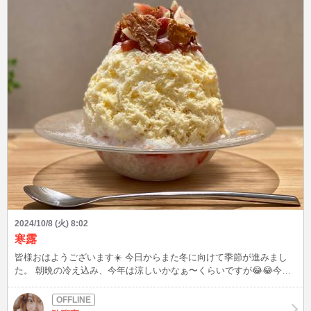
2024/10/8 (火) 8:02
寒露
皆様おはようございます☀️ 今日からまた冬に向けて季節が進みまし
た。 朝晩の冷え込み、今年は涼しいかなぁ〜くらいですが😂😂今週
末くらいから日中の気温が30℃をきり本格的に涼しくなりそうですね
☺️☺️ そんなこんなで、先週の日曜日は奈良🦌🦌へ行ってきました。
能登半島のチャリティーイベント絆によく行くかき氷屋さんが出店す