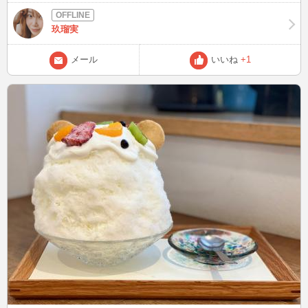
なで、今日はお休みだったのでお出かけしてきました。 ずっと行っ
てみたかったカフェ🥐☕️に行ってきました。そしたら可愛いハロウィ
玖瑠実
ンドーナツ🎃🍩を見つけてしまった。 お味は、1口でドーナツを十分
味わえました。 (口に入れる瞬間から油の匂いが凄すぎた！👻👻) で
メール
いいね
+1
も、お菓子教室で使うエプロンを買ったり色々お買い物🛍も出来て楽
しかったなぁ〜 今日はお天気も良くて☀️お買い物🛍カフェ巡り☕️とお
休み満喫出来ました😚😚