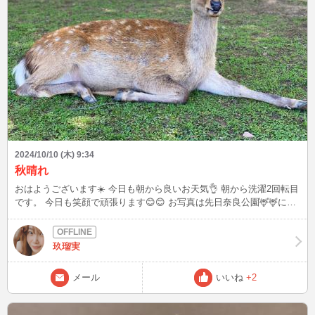
2024/10/10 (木) 9:34
秋晴れ
おはようございます☀️ 今日も朝から良いお天気👌 朝から洗濯2回転目
です。 今日も笑顔で頑張ります😊😊 お写真は先日奈良公園🦌🦌に行
った時の写真。 皆様も鹿さんのように今日も1日笑顔で👍👍
玖瑠実
メール
いいね
+2