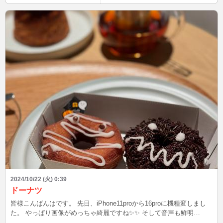
の反芻中の鹿さんのように、シャクレ顔になってしまいます。笑 頑
張って監査乗り切るぞ‼️
2024/10/22 (火) 0:39
ドーナツ
皆様こんばんはです。 先日、iPhone11proから16proに機種変しまし
た。 やっぱり画像がめっちゃ綺麗ですね✨️✨️ そして音声も鮮明
✨️✨️youtube見る聞くのが毎日より楽しみになっちゃう。 そんなこん