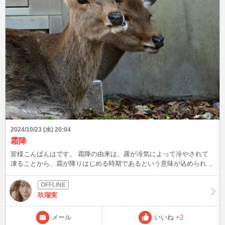
ど、ハロウィン氷🎃は外せません！笑 今週も月曜日、始まりました‼️
張り切って参りましょう✋
2024/10/23 (水) 20:04
霜降
皆様こんばんはです。 霜降の由来は、露が冷気によって冷やされて
凍ることから、霜が降りはじめる時期であるという意味が込められて
います。 なのに今日はめちゃんこ蒸し暑くて… 大阪は29℃まで気温
が上がりました😅😅 今年の10月は暑すぎますね💦 今もキャミソール
1枚でお家で寛ぎ中です。 そして金曜日は、職場に監査が入ります！
玖瑠実
栄養関係の書類はバッチリなのに… 他部署のやってない研修会や会
議の提出書類を作ってます。 何で❓と言いたい。 おかげで先週、今週
メール
いいね
+2
と肩凝り、首凝り、頭痛😣🌀🌀と戦ってます。 疲れ果てて、お写真