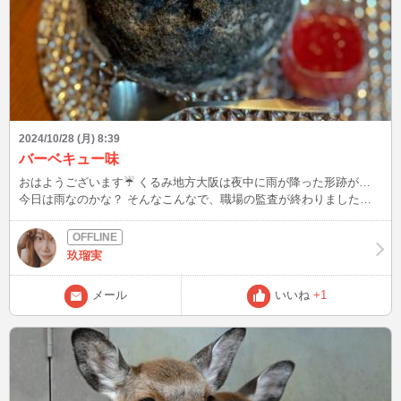
2024/10/28 (月) 8:39
バーベキュー味
おはようございます☔️ くるみ地方大阪は夜中に雨が降った形跡が…
今日は雨なのかな？ そんなこんなで、職場の監査が終わりましたぁ‼️
やったぁ👍👍 コロナ後、初の監査。 6人で来る地点でガチのやつとは
思ってましたが… そこまで見ますか？という、ガチのやつでした🤣
🤣 栄養関係は、パーフェクトでした👍👍 何も指摘される事が無かっ
玖瑠実
たです。(私偉い自分で言う！) 監査頑張ったご褒美に、水曜日に奈良
🦌🦌に行くのに、日曜日にフライングで奈良🦌🦌に行っちゃった😛😛
メール
いいね
+1
HAPPY HALLOWEEN 2024氷🍧🥄 上に乗ってる、黒いクリームがな
んと… バーベキュー🥩味なんです。 で、黒ゴマベースのかき氷に中
からわらび餅。 和菓子屋さんのかき氷なので、かき氷全てにわらび
餅が入ってます。 小ぶりのかき氷なのに、わらび餅が入ってるので
お腹いっぱいになります🥹🥹 黒ゴマベースに、カレー🍛やバーベキ
ュー🥩の味を合わせてくる、このお店。 う〜〜ん！🙄🙄となるけ