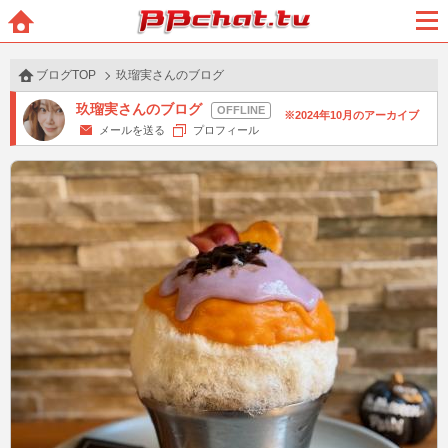
BBchatTV
ホー
メニ
ム
ュー
ブログTOP
玖瑠実さんのブログ
玖瑠実さんのブログ
2024年10月のアーカイブ
メールを送る
プロフィール