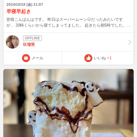
2024/10/18 (金) 21:07
早寝早起き
皆様こんばんはです。 昨日はスーパームーン🌝だったみたいです
が… 20時くらいから寝てしまってました。 起きたら朝5時でした。
早寝早起きでめっちゃ健康的な毎日を過ごしてます👍👍 でも、20時
くらいから寝てしまうので…ここ2.3日お風呂が朝風呂♨️になってしま
ってます。 お風呂はやっぱり夜に入らなきゃですね。 そんなこんな
玖瑠実
で、かき氷部🍧🥄してきました。 しろくまのかき氷🐻‍❄️ びっくりす
るくらい、美味しくなかったです！ ハズレのかき氷久しぶりでした
メール
いいね
+1
👻👻