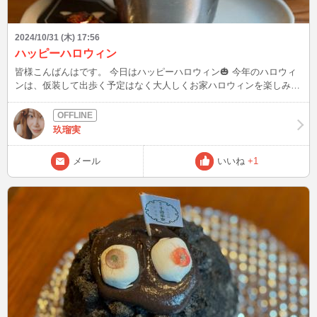
2024/10/31 (木) 17:56
ハッピーハロウィン
皆様こんばんはです。 今日はハッピーハロウィン🎃 今年のハロウィ
ンは、仮装して出歩く予定はなく大人しくお家ハロウィンを楽しみま
す。 そして、昨日は大好きな奈良に🦌🦌かき氷部🍧🥄してきまし
た。 ハロウィン氷🧡🖤 普段は、もったり系のクリームが乗ったかき
氷は頼まないけど…ハロウィンだし飴ちゃん付いてくるしで… ハロ
玖瑠実
ウィン氷にしました🤣🤣 これが大正解‼️ かぼちゃのクリームがめっち
ゃ美味しかった。 氷の部分は、練乳ミルクシロップに中はほうじ茶
メール
いいね
+1
シロップ。ほうじ茶ラテみたいになって美味しかった😍😍 昨日は、
奈良のお菓子教室🍪に行って、かき氷部🍧🥄して、奈良町少し散策し
てたら…あっという間に夕方。 日が暮れるのが早くなったから、帰
らなきゃ！と焦るけどまだ16時だっりする😳😳 やっぱり奈良は楽し
い。奈良最高やん👍👍