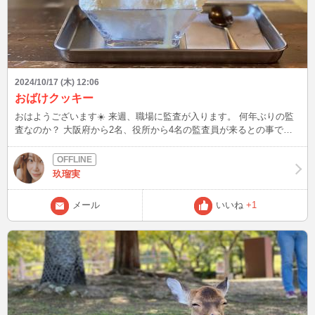
2024/10/17 (木) 12:06
おばけクッキー
おはようございます☀️ 来週、職場に監査が入ります。 何年ぶりの監
査なのか？ 大阪府から2名、役所から4名の監査員が来るとの事で…
めっちゃ本気だしてくるやん！🤣🤣 お手柔らかに✋という感じです。
そんなこんなで、毎日監査書類に抜けがないか確認中。書類とパソコ
ン作業で肩凝りMAXに。 久しぶりに頭痛で寝込んじゃった😣🌀🌀 久
玖瑠実
しぶりに整骨院に行っちゃった！ 首も、肩も、肩甲骨辺りもガチガ
チのカチカチ。 明日も朝イチから整骨院予約入れました。 早く監査
メール
いいね
+1
終わってほしいなぁ🤔🤔 10月に入り、一瞬秋に突入すると思いき
や… 大阪は毎日暑い。 そんなこんなで、久しぶりのかき氷部🍧🥄 カ
ラメルミルクのかき氷にハロウィンのおばけクッキー👻👻をトッピン
グ。 可愛いハロウィン氷に変身しました💕💕 先週の日曜日は暑すぎ
て、かき氷日和でした。 今週もどこか、かき氷部🍧🥄行ってみよ👍
👍