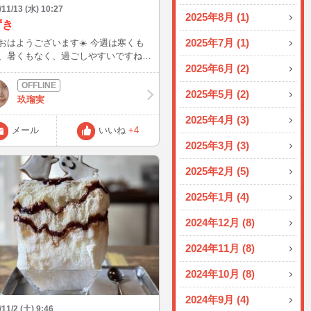
/11/13 (水) 10:27
2025年8月 (1)
ずき
2025年7月 (1)
はようございます☀️ 今週は寒くも
、暑くもなく、過ごしやすいですね。
2025年6月 (2)
とこの気候でいて欲しいー🥹🥹 そん
んなで、久しぶりの2連休はかき氷部
2025年5月 (2)
に走り回ってます👍👍 昨日食べた台
玖瑠実
イーツの豆花のお店で食べたかき氷。
2025年4月 (3)
あずきミルク氷🍮🫘 これ、めっち
メール
いいね
+4
味しかった‼️ 黒糖、ミルクのかき氷に
2025年3月 (3)
きと、固めのプリン。 やっぱりシン
かき氷が1番美味しい😊😊 でも、こ
2025年2月 (5)
き氷…めっちゃ大きい‼️ 1年分のあず
を食べたんじゃないか！ってくらい中
2025年1月 (4)
ずきが入ってる😳😳 最後フードフ
ーみたいになってた😂😂 今日も大
2024年12月 (8)
奈良とかき氷部🍧🥄で走り回る予定！
ちゃ楽しい〜 久しぶりの2連休楽しみ
2024年11月 (8)
と思います💕💕
2024年10月 (8)
2024年9月 (4)
/11/2 (土) 9:46