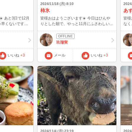
2024/11/18 (月) 8:10
2024
柿氷
あ
2月
皆様おはようございます☀️ 今日はひんや
皆様お
ちゃ早くないです
りとした朝で、やっと11月にふさわしい気
なく
分、秋🍁🍂が短
候になってきましたね✋ そして11月も中
ずっ
んなこん
盤… めっちゃ早い😳😳 10月は監査準備と
なこ
きました！ お菓
か、監査で長く感じたけど…ユルリと過ご
🍧🥄
玖瑠実
… かき氷部🍧
してる11月は過ぎるの早すぎる〜 そんな
湾ス
こんなで、先日の奈良🦌🦌に行った時のか
プリン
いいね
+3
メール
いいね
+3
ったので、真っ赤な
き氷部🍧🥄 まさしく、｢柿氷｣ 写真より実
ゃ美
スボール♥️♥️に
物は、まぁまぁ大きいサイズ。 今が旬の
あず
柿がトップにも、中にもいっぱい👍👍 こ
プルな
クのお菓子とマロ
このかき氷屋さんは旬の果物を食べる！が
のか
いてボリューム満
コンセプト。おしみなく旬の果物モリモリ
き
イズ〜 このか
のかき氷、お腹も心も満たされましたぁ〜
にもあ
イターみたいにな
😊😊 今週から一気に冬⛄️モードに切り替
ァイタ
らない〜😂😂
わるとか。 皆様暖かい格好でお過ごしく
阪と
べてた。 久し
ださいね😌😌 今週もお仕事ファイトです‼️
めっ
ったけど、お菓子教
たい
ールがいっぱい！
めました✌️💕💕
スイーツ🍰🫖メイ
2024/11/4 (月) 23:19
2024