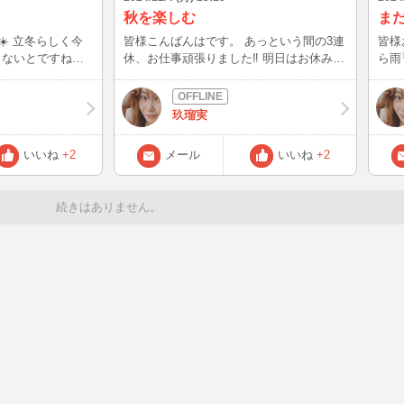
秋を楽しむ
ま
く今
皆様こんばんはです。 あっという間の3連
皆様お
しないとですね！
休、お仕事頑張りました‼️ 明日はお休みだ
ら雨
具も新しいのにし
ぁ👍👍 明日はお友達とランチするから楽
も、
んなこん
しみ。 ランチ🥐とお買い物🛍楽しんでき
👍 そんなこんなで、ハロウィン🎃終わっ
友達とランチに行
ます😚😚 お写真は、先日奈良🦌🦌に行っ
たけ
玖瑠実
た時の写真です。 鹿友のおじさんに懐い
さい。笑 カラメル
なんだけど… 茶葉
てる雄鹿さん、名前が太郎ちゃんといいま
キー
いいね
+2
メール
いいね
+2
自分で選べない
す。 右目を怪我したみたいで腫れてます
美味しすぎ
🥺🥺 奈良公園の鹿さん達は、秋に🍁🍂な
プル
…と、フレーバー
り恋の季節。 雌鹿さんを奪い合う雄鹿さ
クッ
続きはありません。
ん達の戦い。 太郎ちゃんの右目は男の勲
る！😛😛 今週末は
通の紅茶でええよ
章ですね。 でもお目目早く治りますまよ
日は
色々話
うに🍀
でお
買い物🛍も楽しか
私は
👍 11月
いっぱいだ
3が過ぎようとし
🦌
ん‼️ 週末はお菓
10
はお菓子教室いっぱ
11
も
けると良
でいっぱいの日々に
をお