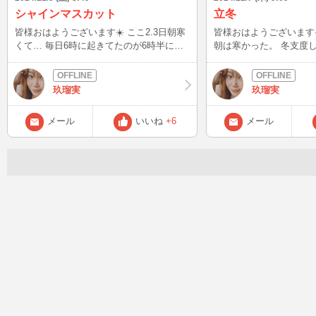
シャインマスカット
立冬
皆様おはようございます☀️ ここ2.3日朝寒
皆様おはようございます☀️ 立冬らし
くて… 毎日6時に起きてたのが6時半にな
朝は寒かった。 冬支度
ってます🥹🥹 でも、来週からまた夏日が
引っ越ししたし、暖房器
来るみたいですね。 24℃になるとか！ 来
ようかな〜って感か中です。 そ
週はかき氷部🍧🥄いっぱい行こうと思いま
なで、先日のお休みはお
玖瑠実
玖瑠実
す。 そして、ダウンジャケットが盗まれ
ってきました☕️🥐 スコーン専門店のラン
た👻👻 確かにここ数日寒かったけど、人
チで、紅茶飲み放題🫖 
メール
いいね
+6
メール
のダウンジャケットを盗んで着るのは無し
の種類がお店セレクトで
やわ。 でも、鹿活で鹿さんにいっぱい噛
😂😂 ジャスミンだ、キャラメルだ、ブラ
まれたり、スリスリされたり、鹿さんのヨ
ック何とかだ、チョコだ
ダレ、鼻水、泥まみれ(帰宅したらアルコ
付きの紅茶ばかり💦 最後のダージリンが
ールをふって除去しまくります！)の、ば
お友達も、これこれ！普
っちい(汚いの意味)買い替え時かな？って
なぁ〜ってなりました😛😛 まぁ、
いうダウンジャケットだったから… 逆に
せたし阪急百貨店でのお
大丈夫❓って思っちゃう🤣🤣 新しいダウン
ったし、お休み充実出来ました
ジャケット新調します👍👍 そんなこんな
入ったと思っていたら1/
で、先日ハロウィン氷🎃を食べた時にシャ
てます。 めっちゃ早いや
インマスカットのかき氷も外せなくて…笑
子教室もあるし、11月
食べたやつ！ 変わらず美味しい♥️♥️ シャイ
い予約入れちゃった😚😚 今年の秋🍁🍂
ンマスカット(中にも)もいっぱい💕💕 あ
スイーツ🍰とかき氷🍧
ぁ〜奈良🦌🦌に行きたい😊😊
感謝だね😊😊💕💕