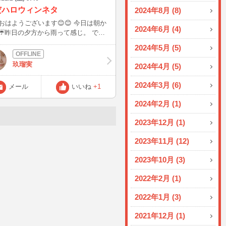
だハロウィンネタ
2024年8月 (8)
はようございます😊😊 今日は朝か
2024年6月 (4)
☔️昨日の夕方から雨って感じ。 で
明日から晴れるみたいだから嬉しい👍
2024年5月 (5)
ど… ハロウィン氷👻投稿させてくだ
玖瑠実
2024年4月 (5)
ミルク氷におばけクッ
👻🍪トッピング。 カラメルミルク氷
2024年3月 (6)
メール
いいね
+1
る〜 おばけクッキーは、シン
な材料で作られていて身体には優しい
2024年2月 (1)
キーなんだろうけど… いつも湿気て
、土日共にお仕事。 明
2023年12月 (1)
職場の敷地内に地域の方を呼んで屋台
もてなしするイベントがあります。
2023年11月 (12)
豚汁係。 材料を切ったりと下準備が
ぁ🥹🥹 来週のどこかで、奈良
2023年10月 (3)
🦌でかき氷部🍧🥄出来たらいいなぁ〜
月は監査でてんてこ舞いだったので、
2022年2月 (1)
月は若草山に登ったり奈良にいっぱい行
いなぁ〜😊😊 皆様、素敵な週末
2022年1月 (3)
過ごしくださいね💕💕
2021年12月 (1)