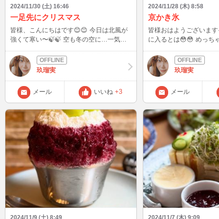
2024/11/30 (土) 16:46
2024/11/28 (木) 8:58
一足先にクリスマス
京かき氷
皆様、こんにちはです😊😊 今日は北風が
皆様おはようございます☀️ あと3日で1
強くて寒い〜🍃🍃 空も冬の空に…一気に
に入るとは😳😳 めっ
冬が来ましたね！ そんなこんなで、一足
か？ 今年は夏が長かった
先にクリスマス気分を味わってきました👍
くて…あまり年末感がない！ そ
👍 阪急百貨店で開催されている…
なで、先日京都に行って
玖瑠実
玖瑠実
CHRISTMAS MARKET2024🎄✨️✨️に行っ
子を学びに行ったのですが
てきました。 催事会場に着くなりワクワ
🥄もしてきました👍👍 早くもクリスマス
メール
いいね
+3
メール
クが止まらない😍😍 クリスマスのオーナ
限定のかき氷🎄🎅があ
メントがいっぱい‼️ 生のもみの木まで売っ
色が可愛いベルベットカシ
てました👍👍 お目当ては、このジェラー
しました。 カシスとホワイトチョコのか
ト🍨 ピスタチオ💚とラズベリー❤️にしま
き氷に、中からはサクサ
した。 プラス‼️サンタ🎅トナカイ🦌クリス
ンクリーム🌰が入って
マスツリー🎄のチョコレートを課金してト
点‼️しかもめっちゃ大きいサ
ッピング。 美味しかったです😋😋 オーナ
き氷も、最後フードファ
メントも1つ買ってドアノブにかけようか
った！食べても食べても減
なぁ〜🤔🤔って思ってたけど、選びきれず
笑 隣のおばちゃんは2杯食
で買わなかった。 そして平日なのに、め
ぶりの京都🍵🍡楽しか
っちゃ人が多かった😳😳 やっぱりオーナ
室入れてるからスケジュ
メント欲しいなぁ〜 次のお休みに行って
だったけど… めっちゃ楽し
来ようかな😆😆
次は観光とかき氷🍧🥄と
ンで来たいなぁ〜
2024/11/9 (土) 8:49
2024/11/7 (木) 9:09