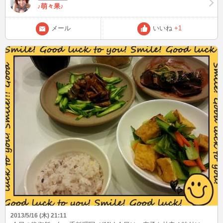
♪萌々果♪
メール
いいね
+1
2013/5/16 (木) 21:11