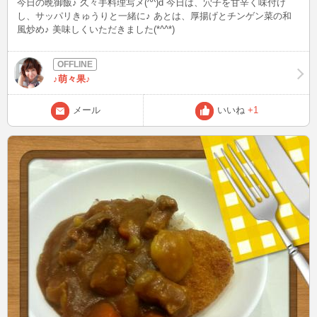
今日の晩御飯♪ 久々手料理写メ(^^)d 今日は、穴子を甘辛く味付け
し、サッパリきゅうりと一緒に♪ あとは、厚揚げとチンゲン菜の和
風炒め♪ 美味しくいただきました(*^^*)
♪萌々果♪
メール
いいね
+1