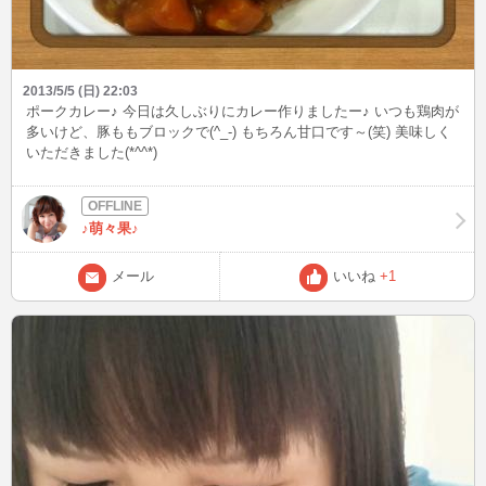
2013/5/5 (日) 22:03
ポークカレー♪ 今日は久しぶりにカレー作りましたー♪ いつも鶏肉が
多いけど、豚ももブロックで(^_-) もちろん甘口です～(笑) 美味しく
いただきました(*^^*)
♪萌々果♪
メール
いいね
+1