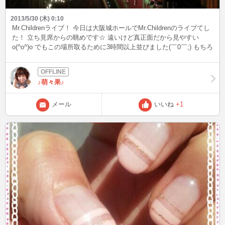
2013/5/30 (木) 0:10
Mr.Childrenライブ！ 今日は大阪城ホールでMr.Childrenのライブてし
た！ 立ち見席からの眺めです☆ 遠いけど真正面だから見やすい
o(^o^)o でもこの場所取るために3時間以上並びました(￣0￣;) もちろ
んライブは最高だったけど、私には横顔がもっと最高でした(*^^*)
♪萌々果♪
メール
いいね
+1