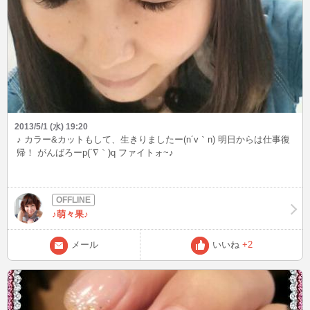
2013/5/1 (水) 19:20
♪ カラー&カットもして、生きりましたー(n´v｀n) 明日からは仕事復
帰！ がんばろーp(´∇｀)q ファイトォ~♪
♪萌々果♪
メール
いいね
+2