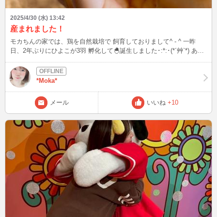
2025/4/30 (水) 13:42
産まれました！
モカちんの家では、鶏を自然栽培で 飼育しておりまして^ - ^ 一昨
日、2年ぶりにひよこが3羽 孵化して🐣誕生しました･:*:･(*´艸`*) あ！
私の出産ではなくてすみませんw GWは２日しか休みがないのです
が、 もふもふ可愛い子たちに癒されようと 思います♪はぁ。。可愛い
(〃ω〃) チャットは、昼間と、夜23時以降にインするので、タイミン
*Moka*
グが合えば是非 ぴよぴよ←しましょうね(*⊃︎∀︎⊂︎*)てへっ
メール
いいね
+10