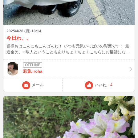
2025/4/28 (月) 18:14
今日わ。。
皆様おはこんにちこんばんわ！ いつも元気いっぱいの彩葉です！ 最
近金欠、➕暇人ということもありちょくちょくこちらにお世話になっ
ているんですが今日の日程も書いておきます！ 元々19時からやるつ
もりでしたが、友達とディナーに行く為その後にやる事にしました！
時間帯なんですが、22時から朝五時までガッツリめに楽しむつもりで
彩葉.iroha
す！ お誘いも予約も待ってます！！
メール
いいね
+4