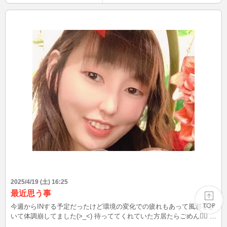
2025/4/19 (土) 16:25
最近思う事
今週からINする予定だったけど環境の変化での疲れもあって風邪をひ
いて体調崩してました(>_<) 待っててくれていた方居たらごめん🙇‍♀️ ま
だ咳が止まらないので治るまでお休みになりそうです(ノ_＜) 最近
PAGE TOP