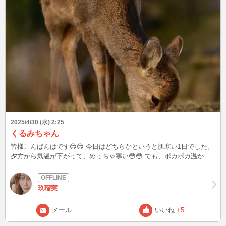
2025/4/30 (水) 2:25
くるみちゃん
皆様こんばんはです😊😊 今日はどちらかというと肌寒い1日でした。
夕方から気温が下がって、めっちゃ寒い😳😳 でも、ポカポカ温かい
より肌寒い方が好きです。 そしてお部屋を温かくしてノースリーブ
姿でハーゲンダッツ🍨を食べる！ 今まさに真夜中のハーゲンダッツ
タイム🍨です。 今日は抹茶です🍵最高やん😍😍👍👍 そして、またま
玖瑠実
た鹿友のおじ様から可愛いお写真が送られてきました。 奈良公園🦌
🦌のくるみちゃんです。 春になり緑になってきた芝を食べる、くる
メール
いいね
+5
みちゃん。 可愛いすぎませんか😆😆💕💕 はぁ。奈良公園に行きた
い‼️ 明日お仕事お休みなので行ってこようかな😚😚