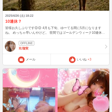
2025/4/26 (土) 18:22
10連休？
皆様お久しぶりです😊😊 4月も下旬、ゆーてる間に5月になります
ね。 めっちゃ早いんやけど。 世間ではゴールデンウィーク10連休が
始まってる方もいるとか！羨ましいー😲😲 そして、去年の9月から今
の所に引越してきて8ヶ月。 数字見てビックリ‼️ もう半年以上たって
たのね😳😳 その今のマンションから駐輪場にバイク🛵の駐車禁止の
玖瑠実
張り紙が。 え？バイクの駐車禁止なんて聞いてない😤😤 実家は近い
とは言え、実家にバイク置いて歩いてマンションへ帰る感じ。 仕事
メール
いいね
+3
に行く時も、もちろん実家まで歩いて行く。 めっちゃめんどくさい
やん👻👻 今のマンション、間取りや日当たりとか気に入ってる。 で
も隣りの大学生の足音と物音の騒音はイライラ‪💢‬‪💢‬する。 おかげで
寝る時間、今は夜中の1時2時になってる。 22時にコテっと寝てたの
なぁ💦 実家にバイク🛵を駐車するか。 新しいマンションか一軒家を
借りるか… 物件を検索中🔎 そんなこんなで、大好きなかき氷部🍧🥄
も奈良🦌🦌にも行ってない🥲🥲 来週ぐらいは奈良🦌🦌でかき氷部🍧
🥄したいなぁ😌😌このままのペースでいくと、ゆーてる間に大晦日来
てますね。 しっかり毎日充実させないと‼️ 頑張ります😊😊 今日のお
写真は、奈良に行くといつも仲良くしてくださるおじ様から送られて
きた写真。 この子鹿ちゃん、名前はくるみって名付けられてます。