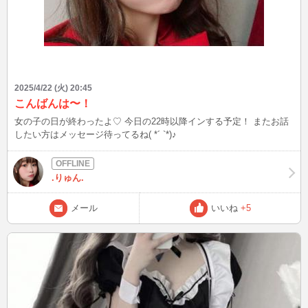
2025/4/22 (火) 20:45
こんばんは〜！
女の子の日が終わったよ♡ 今日の22時以降インする予定！ またお話
したい方はメッセージ待ってるね( *´ `*)♪
.りゅん.
メール
いいね
+5