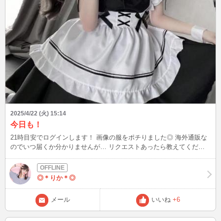
2025/4/22 (火) 15:14
今日も！
21時目安でログインします！ 画像の服をポチりました◎ 海外通販な
のでいつ届くか分かりませんが… リクエストあったら教えてくださ
いね♪
◎＊りか＊◎
メール
いいね
+6