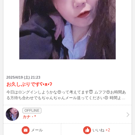
2025/4/19 (土) 21:23
お久しぶりですʕ•ᴥ•ʔ
今日はロングインしようかな😍って考えてます😇 ムフフ😍お時間あ
る方待ち合わせでもぢゃんぢゃんメール送ってください😍 時間より
早くインするかもですが😍 宜しくです♪
カナ・*
メール
いいね
+2