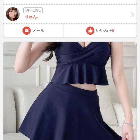
.りゅん.
メール
いいね
+6