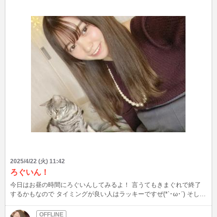
2025/4/22 (火) 11:42
ろぐいん！
今日はお昼の時間にろぐいんしてみるよ！ 言うてもきまぐれで終了
するかもなので タイミングが良い人はラッキーですぜ(*`･ω･´) そして
昨日からうちの猫ちゃんめちゃくちゃ甘えん坊過ぎて基本お膝にいた
いみたいでかわちいすぎる 昨日お泊まりでお留守番だったからかな