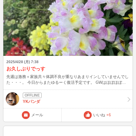
2025/4/28 (月) 7:38
お久しぶりでっす
先週は激務＋家族共々体調不良が重なりあまりインしていませんでし
た・・・。 今日からまたゆるーく復活予定です。 GWはほぼほぼカ
レンダー通りです。 仕事もGW中は納期などなくてゆるい感じなので
（それ目当てで飛び石連休は出勤するw）お誘いメールくれば大体お
答えできるかと思います！ ただ、最低30分は余裕みてくれると嬉し
YKパンダ
いですw 今！すぐ！の場合は待機中にぜひ。 あと、待機中はメール
気づかないことが多いので、いろいろできますのでとりあえず繋げて
メール
いいね
+6
欲しいです！