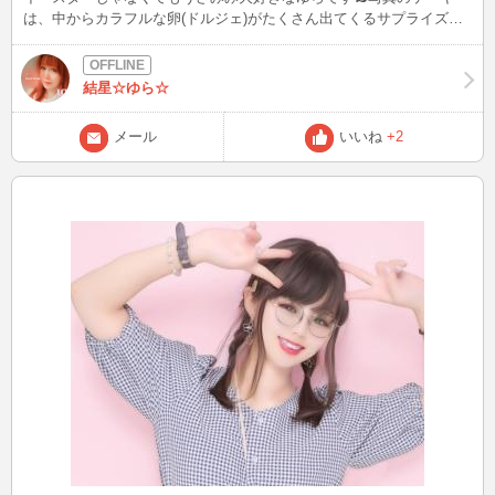
は、中からカラフルな卵(ドルジェ)がたくさん出てくるサプライズケ
ーキでした🐣 イースターに登場するうさぎはイースターバニーと呼
ばれて、イースターエッグを運んだり、プレゼントを届けたりすると
いう言い伝えがあるんだって🐰 イースターエッグのカラフルな色
結星☆ゆら☆
は、それぞれ意味が込められていて、赤は「太陽、情熱」、白は「清
浄、誕生、復活」、黄色は｢勝利、栄光｣、ピンクは「成功」、青は
メール
いいね
+2
「健康」、紫は｢高貴、信頼｣、緑は「希望、再生」みたいに色ごとに
メッセージがあるみたいだけど、あなたなら何色を選ぶ❓ゆらバニー
もあなたにイースターエッグを運びたいな૮₍˶ᵔ ᵕ ᵔ˶₎ა ここでいきなりク
イズです❣️ 小さくてみづらいけど…写真のなかにうさぎちゃんは何匹
いるかわかるかな❓(うさみみゆらも含めて) 当たった方にはご褒美が
あるかも❓