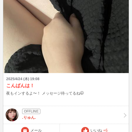
最近熱くて、今回は蝶モチーフのスイーツと合わせてしのぶさんも連
れてきて一緒に🎀🦋 鬼滅好きな方いたらお話ししたい～❣️ 待ってて
くれてる方ごめんなさい(ᐡ •̥ ̫ •̥ ᐡ) 体調とかスケジュール的になかなか
インできなくても、ブログで楽しそうだったりメッセージを読むと幸
せな気持ちになれたり癒されるって言ってもらえて嬉しい💗いつもあ
りがとう✨
2025/4/24 (木) 19:08
こんばんは！
夜もインするよ〜！ メッセージ待ってるね🤭
.りゅん.
メール
いいね
+6