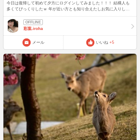
今日は復帰して初めて夕方にログインしてみました！！！ 結構人も
多くてびっくりしたｗ 年が近い方とも知り合えたしお気に入りして
くださってた方にも入って頂いて 私と沢山話してくれてすごくうれ
しかったです。 時間帯が不定期なのでタイミングが合わない方もい
るんですけどメッセージもらえると嬉しいです！！！！ Gwは皆さま
彩葉.iroha
どうお過ごしなんかなー？ 彩華はお仕事＋のんびり過ごしま
す！！！ 暇だよって方はぜひ待ち合わせでもしてお話しましょう＾
メール
いいね
+5
＾ 久しぶりにブログなんか書いちゃってるけど見てくれる人とかい
るのかなーｗ