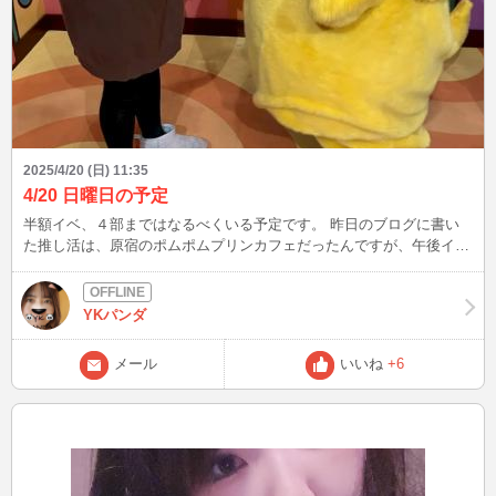
2025/4/20 (日) 11:35
4/20 日曜日の予定
半額イベ、４部まではなるべくいる予定です。 昨日のブログに書い
た推し活は、原宿のポムポムプリンカフェだったんですが、午後イチ
で行ったのに、すでに１９時入場回までの整理券が終了になってい
て、入れませんでした・・・。 ２億年ぶりに歩く竹下通りは人混み
酷すぎて歩けたもんじゃなかったです。 失意のどん底で明治神宮に
YKパンダ
お参りに行き、お金持ちになれますようにとお祈りして（神社でお願
いすることは一貫してこれです）ぷりんカフェでコラボメニューを食
メール
いいね
+6
べるために握りしめていったお金（現実にはクレカ）は明治神宮参拝
記念というシールが貼られたどら焼きになりました。 写真は先日行
ったサンリオピューロランドのキャラグリという名前の沼です。