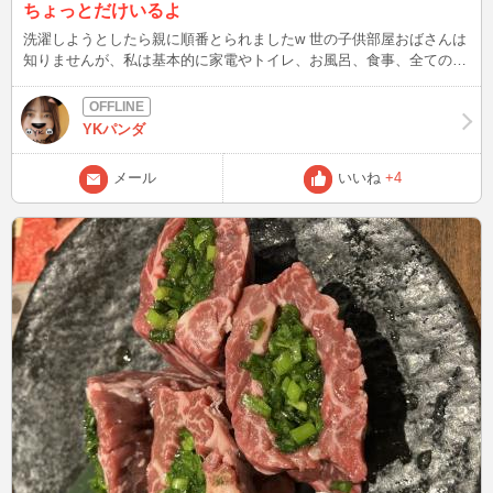
ちょっとだけいるよ
洗濯しようとしたら親に順番とられましたw 世の子供部屋おばさんは
知りませんが、私は基本的に家電やトイレ、お風呂、食事、全てのカ
ーストの最底辺ですw 宝くじ当たったら一人暮らしします（笑） 写
真は椿です。 椿ってこんな漢字ではあるけど、冬に咲くイメージだ
ったのに、４月に咲くんですねぇ。 あれ？もしかして常識？w
YKパンダ
メール
いいね
+4