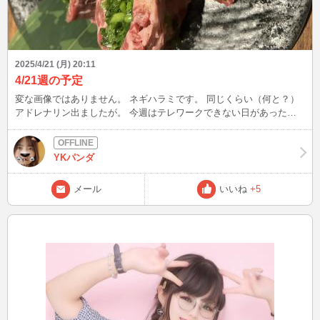
2025/4/21 (月) 20:11
4/21週の予定
変な画像ではありません。 ネギハラミです。 同じくらい（何と？）
アドレナリン出ましたが。 今週はテレワークできない日があった
り、できる日でも会議が多かったり、業務忙しかったり、家族が体調
崩したりなので、リクエストインとさせていただきます。 時間を指
定してくれたら、できる限りインしまーす。 メールお待ちしていま
YKパンダ
ーす。 よろしくおねがいしまーす。
メール
いいね
+5