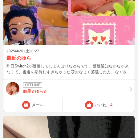
初めての春を迎え桜🌸を眺めてる写真。 素敵すぎるお写真ですね☺️
☺️
2025/4/26 (土) 0:27
最近のゆら
昨日Switch2が落選してしょんぼりなゆらです。落選通知なかなか来
なくて、当選を期待しすぎちゃった😇おなじく落選した方、なぐさめ
あいたい😹(笑)当たった方はおめでとう～🎉🎉🎉お祝いするね❣️いっ
ぱい自慢しちゃって、そのラッキーをゆらに分けてね(*ˊᵕˋ)ˊᵕˋ*)♡ この
前ね、箱根のスイーツコレクション行ってきて、春の蝶モチーフがき
結星☆ゆら☆
れいなスイーツ食べてきたの🦋🍨🍓🍰蝶が羽を休める姿と自分を重ね
てゆっくりご褒美スイーツを食べて、また新しい季節に向けてモチベ
メール
いいね
+4
ーションをアップさせてね～ってコンセプトがとってもすてきで、美
味しい幸せだった～o(⁎˃ᴗ˂⁎)o⁺ 疲れたとき、ちょっとホッとしたい
時、休める場って大事だよね✨あなたもゆらのところで羽を休めてね
🦋 ゆらも疲れたらあなたのお膝ですやすやしたり、優しくぎゅーっ
て抱っこされたいな🐱膝枕、実は、するよりされるの好き派な甘えん
坊ゆらです(>᎑<`๑)♡ごろにゃん💗 今年夏、映画公開だから、鬼滅が