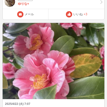
でもごめん、今夜もお泊まり♡なのでまたお留守番( ´･ω･`)
ゆりな+
メール
いいね
+3
2025/4/22 (火) 7:07