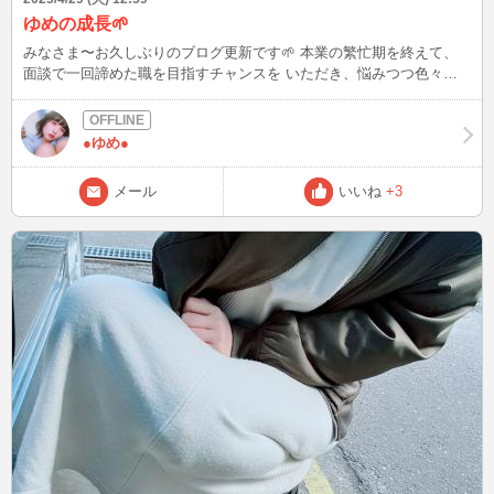
ゆめの成長🌱
みなさま〜お久しぶりのブログ更新です🌱 本業の繁忙期を終えて、
面談で一回諦めた職を目指すチャンスを いただき、悩みつつ色々調
べていたら、 いつのまにか４月も終わりになっていました（ ; ; ） 勉
強を始めることにしたので、 インの頻度があがること たぶんないで
す、、、 金土日祝は少しインできることがあると思うので、もしゆ
●ゆめ●
めちゃんとお話ししたいなって思ってくれてる方がいらしたらメール
ください！ ゆるゆるインになっちゃいますが、 ゆめちゃんのこと忘
メール
いいね
+3
れないでくれると嬉しいです（ ; ; ） ではまた夢で会いましょう⭐️