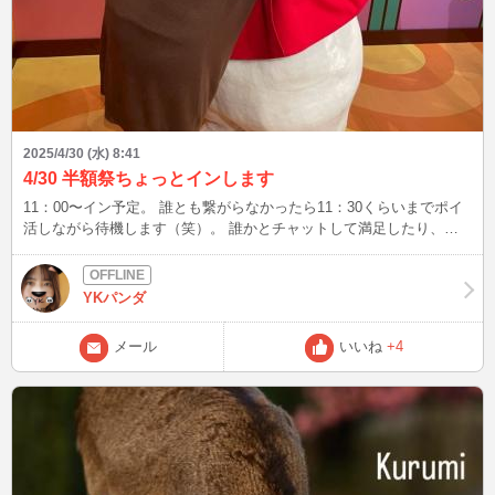
2025/4/30 (水) 8:41
4/30 半額祭ちょっとインします
11：00〜イン予定。 誰とも繋がらなかったら11：30くらいまでポイ
活しながら待機します（笑）。 誰かとチャットして満足したり、ポ
イ活が終わったらもっと早く終わるかもです。 繋がれば12:45くらい
まではチャット可能です。 先に、11:30〜12:45の間の時間指定してく
れたらその時間チャットできます。しましょう❤️ ちなみに、ポイ活
YKパンダ
してるから、待機中のメールは気づかないかと思います。 待機終了
する時にまとめてみる感じになります。 もちろん、ポイ活してるだ
メール
いいね
+4
けなのでお邪魔とか思わず繋げてください。 お気遣いなさらず（＾
＾） 写真はキャラグリの時のものです。 友達の推しともハグしまし
た。 キャラグリの沼感は異常。 ほんと、ピューロが遠くてよかった
よ。 近かったら年パス買って毎日通ってたよ。