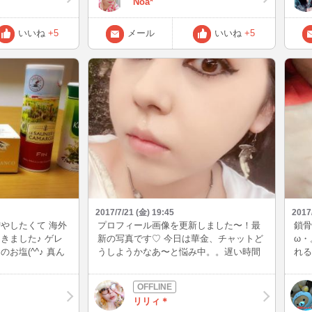
Noa*
きる日を楽しみに
思う… みんなだったら出席しますか？
ーっ
いいね
+5
メール
いいね
+5
2017/7/21 (金) 19:45
2017
やしたくて 海外
プロフィール画像を更新しました〜！最
鎖骨
きました♪ ゲレ
新の写真です♡ 今日は華金、チャットど
ω・
お塩(^^♪ 真ん
うしようかなあ〜と悩み中。。遅い時間
れる
フのいい香りが
にINするかも(*´艸`*)
てく
を焼いたり色々使
して
生日
リリィ＊
って