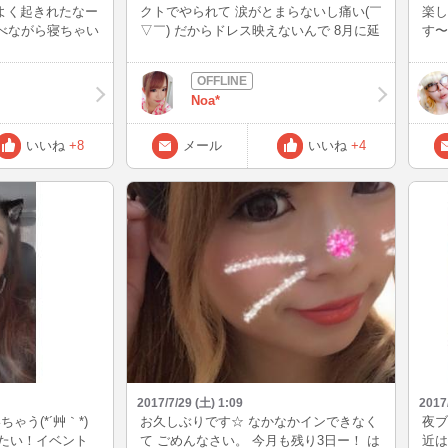
)よく起きれたなー
クトでやられて 涙がとまらないし痛い(￣
楽し
べながら寝ちゃい
▽￣) だからドレス映えないんで 8月に延
す〜
月だけど8月はあま
期(＞＜) 明日新しいコンタクトおろして
ん(*
（泣）11月なん
それで治ったらいいけど 眼瞼下垂が原因
るから全く来なく
なのかも。 瞼が開けづらい… とりあえず
Noa*
)皆忘れないで
化粧落とす前に 写真だけ撮りました💕笑
1時頃からinする
髪色暗くしたよー♪ 明日は仕事からの病
方前に一時間だけ来
院だけど イン予定だよ。 目がきつかった
いいね
+8
メール
いいね
+4
貼れないよぉー(；
らドレスイベは 延期します。
ならないように気を
(^_^)/~
2017/7/29 (土) 1:09
2017
ゃう(*´艸｀*)
お久しぶりです☆ なかなかインできなく
夜ブ
いたい！イベント
て ごめんなさい。 今月も残り3日ー！ は
近は