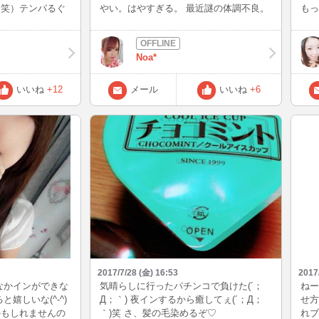
（笑）テンパるぐ
やい。はやすぎる。 最近謎の体調不良。
もっ
嬉しかったです
インしようしても 身体がゆうこと聞かな
たく
てしまった方達には
い。 よし明日はちっちゃい彼氏を 病院に
定な
ちでいっぱいです
連れて行く予定だから インできるか不明
かな
Noa*
ってくれたら嬉しい
だけど 30日と31日はインします💓 そし
💦
1時頃待機予定です☆
てドレス着ようかな( ¨̮ ) お時間合う人は
体調
ーす(*´ω｀*)
お話しましょーね✨ とりあえずお腹痛
いいね
+12
メール
いいね
+6
に勝てずダウンし
い… 今日も１日お疲れ様でしたっ
） では、夕方か
いとだよん(｀･
(-_-)zzz
2017/7/28 (金) 16:53
2017
なかインができな
気晴らしに行ったパチンコで負けた(´；
ねー
嬉しいな(^-^)
Д；｀) 夜インするから癒してぇ(´；Д；
せ方
かもしれませんの
｀)笑 さ、髪の毛染めるぞ♡
れブ