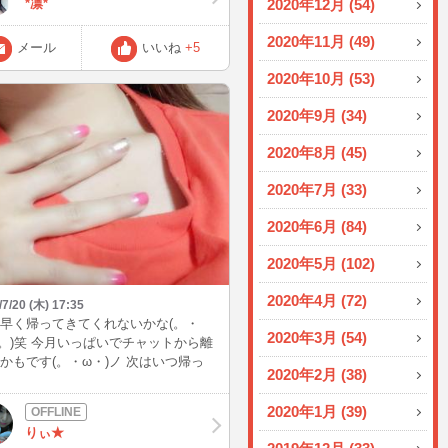
*凛*
2020年12月 (54)
！
2020年11月 (49)
メール
いいね
+5
2020年10月 (53)
2020年9月 (34)
2020年8月 (45)
2020年7月 (33)
2020年6月 (84)
2020年5月 (102)
2020年4月 (72)
/7/20 (木) 17:35
早く帰ってきてくれないかな(。・
2020年3月 (54)
。)笑 今月いっぱいでチャットから離
かもです(。・ω・)ノ 次はいつ帰っ
2020年2月 (38)
るか分かりませんが、7月中は仲良く
くれると嬉しいです( ´͈ ᗨ `͈ ) 来月は誕
2020年1月 (39)
だから！その時は おめでとうって祝
りぃ★
欲しくて戻って来ちゃうかも？