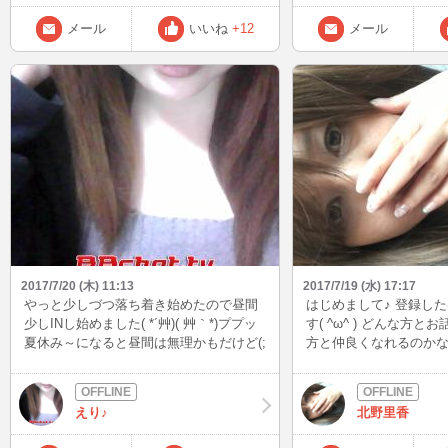
るのは事実なのは知ってます。 だったら
アダルト行けよって 私は思うけどアダル
メール
いいね
+12
メール
ト行ったら そうゆう子は稼げなぃ。 そり
ゃアダルト禁止ってサイトで脱いでたら
そりゃみんな気になるもん。でもそうゆ
うマナー違反がいるから変な印象持たれ
るわけよ。 キャバクラで言ったら枕営業
みたいな感じかな。 色んな噂がでて誰々
はやってるしとか言われて軽く見られた
り、お店やキャスト周りに迷惑かけるん
だよね… 別に色々言われるのは夜も長く
してたし言われ慣れてるけど イメージを
崩さないでほしぃ。 あたしは堂々と周り
にチャットレしてるって言えるし言って
ます。 でも脱ぐんでしょ。 辞めたがいい
2017/7/20 (木) 11:13
2017/7/19 (水) 17:17
よ言ってくる知り合いもいるのは事実。
やっと少しづつ落ち着き始めたので昼間
はじめまして♪ 登録し
それが悔しくて悲しい(´；ω；｀) 登録し
少しINし始めました( *´艸)( 艸｀*)ププッ
す( ^ω^ ) どんな方
て1ヵ月 みんなに好かれようとは思わな
夏休み～になると昼間は無理かもだけど(;
方と仲良くなれるのかな～(
い。 こんな私でもいいと言って ついてき
´･ω･) 夜は復活したいなぁって思ってま
緊張でドキドキしています(
てくれる人を大事にしていく。 ちょっと
す( ´ﾟДﾟ｀) 今夜からまた((ヽ(･ω･｀,,)ﾖﾛｼ
がいない時しかインで
今はどこでやっていこうか道に迷ってる
ｸ(,,´-ω-)o))ﾍﾟｺﾘｗ では～ (*´ﾉ０ﾟ`)またね
くお願いします(^^)/
状態だけど こんな私をこれからも暖かく
えり♪
北野里香
ッ━━━!!
見守ってくれる方、宜しくお願いしま
す。 ぶっちゃけこんな事言って事務局に