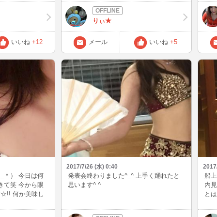
りぃ★
いいね
+12
メール
いいね
+5
2017/7/26 (水) 0:40
2017
_＾） 今日は何
発表会終わりました^_^ 上手く踊れたと
船上
きて笑 今から眼
思います^ ^
内見
!! 何か美味し
とは
な(*´ー｀*)♪
イア
行って来ます＼＼\\٩( 'ω' )و //／／
臓が