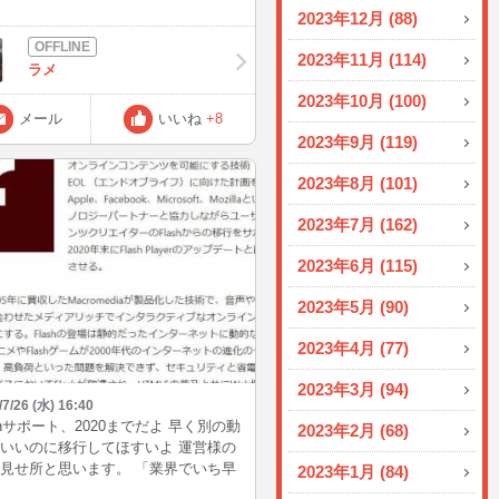
今日は激アツー！ 夏最高かよー＼
2023年12月 (88)
o^)／今年はまだ全然日焼けできてない
（泣）夏らしいこともしてない
2023年11月 (114)
ラメ
、、。 でも明日、明後日はお祭りに
よー(*´艸｀*)浴衣着ようと思ってる
2023年10月 (100)
暑すぎたら着るのやめちゃうかも
メール
いいね
+8
） 写真撮ったら載せるね(^o^)って言
2023年9月 (119)
いんだけど載せ方分からなーい(TдT)
はこれから15時くらいからと21時頃
2023年8月 (101)
機予定です(*^^*) 今宵はオールナイト
ー♪眠くなったら寝ちゃいます（笑）
2023年7月 (162)
、またねん(^_^)/~
2023年6月 (115)
2023年5月 (90)
2023年4月 (77)
2023年3月 (94)
/7/26 (水) 16:40
ashサポート、2020までだよ 早く別の動
2023年2月 (68)
いいのに移行してほすいよ 運営様の
見せ所と思います。 「業界でいち早
2023年1月 (84)
応してね!」 よろしこ♡