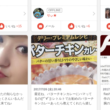
てくださいねっ
のに
起きてると声がだせ
(^
・°°・(＞_＜)
よぉ
りぃ★
し、
行く
けど
いいね
+15
メール
いいね
+6
（笑
いた
今日
に待
だぜ
では
2017/7/26 (水) 20:46
2017
ったの知らなかっ
最近ね、バターチキンカレーにハマって
fl
たくさんいるんだ
るの((*ﾟ∀ﾟ)) レトルトでお勧めのバターチ
作の
びに来てね♪
キンカレーあったら教えてくれたら嬉し
腕の
いな♡ 後でインしまーす(。・ω・。)
く対