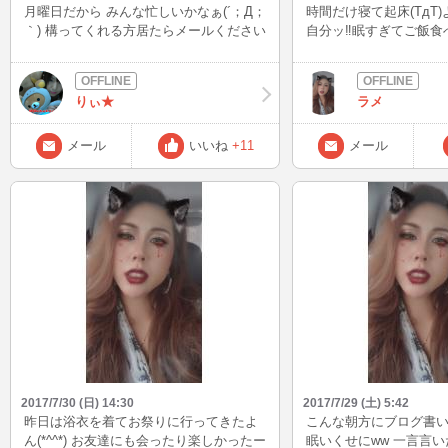
月曜日だから みんな忙しいかなぁ(´；Д；
時間だけ寝て起床(TдT
｀) 構ってくれる方居たらメールください
自分ッ‼眠すぎてご飯食
♡
そう（笑） 明日から8
り顔出せない予感、、、
て特に実習期間が始ま
りぃ★
ラメ
なるだろうな、、、(._.
ね？（笑） 今日はまた2
よー(^o^) その前に夕
メール
いいね
+11
メール
るかもw やっぱり写真
´Д｀) 皆様、バテバテ
つけてくださいね！ またねん
2017/7/30 (日) 14:30
2017/7/29 (土) 5:42
昨日は浴衣を着てお祭りに行ってきたよ
こんな朝方にブログ書いち
ん(*^^*) お友達にも会ったり楽しかったー
眠いくせにww 一言言