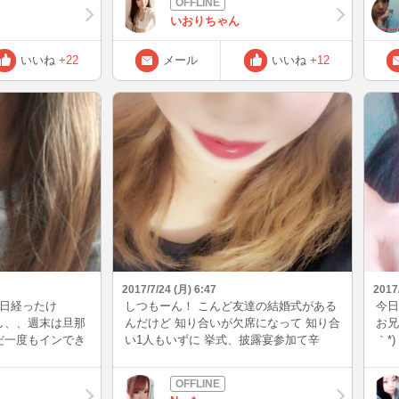
で同
いおりちゃん
たく
てい
とか
いいね
+22
メール
いいね
+12
いこ
ると
強く
し肝
2017/7/24 (月) 6:47
2017
数日経ったけ
しつもーん！ こんど友達の結婚式がある
今日
し、、週末は旦那
んだけど 知り合いが欠席になって 知り合
お兄
だ一度もインでき
い1人もいずに 挙式、披露宴参加て辛
｀*
 風邪も治りかけて
い？？ なんせ出席したこともなくて 分か
的に
らインできそうで
らない(TT) ボッチにはなりたくないけど
ら気
にはご注意くださ
記念写真とか談笑とかの時 辛いかなても
ルも