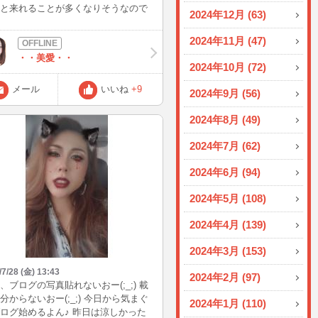
と来れることが多くなりそうなので
2024年12月 (63)
さんお話ししたいなあ😚 でも昼間限
ので夜しかこないユーザーさんはな
2024年11月 (47)
か会えないかもしれませんが、、、
・・美愛・・
 もうすぐ8月、早いですねっ 暑いので
2024年10月 (72)
壊さないようにしないとですね☺️
メール
いいね
+9
2024年9月 (56)
2024年8月 (49)
2024年7月 (62)
2024年6月 (94)
2024年5月 (108)
2024年4月 (139)
2024年3月 (153)
/7/28 (金) 13:43
2024年2月 (97)
、ブログの写真貼れないおー(;_;) 載
分からないおー(;_;) 今日から気まぐ
2024年1月 (110)
ログ始めるよん♪ 昨日は涼しかった