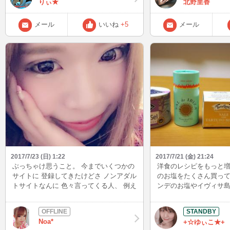
りぃ★
北野里香
い！ それではお会いで
しています♪
メール
いいね
+5
メール
2017/7/23 (日) 1:22
2017/7/21 (金) 21:24
ぶっちゃけ思うこと。 今までいくつかの
洋食のレシピをもっと増
サイトに 登録してきたけどさ ノンアダル
のお塩をたくさん買って
トサイトなんに 色々言ってくる人、 例え
ンデのお塩やイヴィサ島の
ば脱がないとかつまんなぃ。 何のために
中のトリフ塩からトリ
してるの？ バカじゃない。とか言う人が
～！ ハーブ塩でチキン
多い事 ここのサイトに登録して 初めて感
うの楽しみ～(*^^)v
Noa*
+☆ゆぃこ★+
じたこと。 ノンアダでも脱いでる子がい