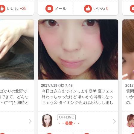
[壁
ぁ？
いいね
+25
メール
いいね
0
気を
2017/7/19 (水) 7:48
2017
たばかりの北野で
今日は夕方までインします😌💗 夏フェス
質問
とお話できて、どんな
終わっちゃったけど 暑いから薄着になっ
いか
*^^*)と期待と
ちゃう😗 タイミング会えばお話ししまし
の。
^-^; 旦那さん
ょう♪♪
位ま
きませんがよろし
い。
基本
・・美愛・・
時に
てお