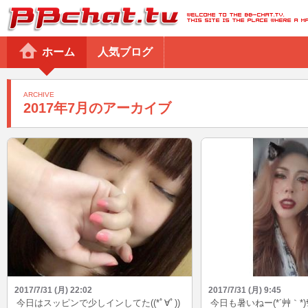
BBchatTV
ホーム
人気ブログ
ARCHIVE
2017年7月のアーカイブ
2017/7/31 (月) 22:02
2017/7/31 (月) 9:45
今日はスッピンで少しインしてた((*ﾟ∀ﾟ))
今日も暑いねー(*´艸｀*)