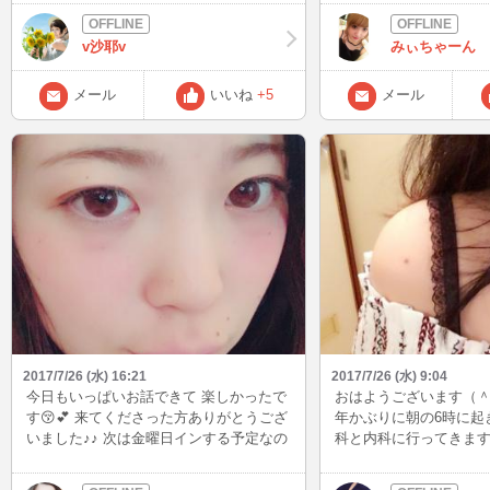
でも、これ以上母を亡くした父を困らせ
たくないし、わたしも連日のODで限界が
v沙耶v
みぃちゃーん
きてる。 入院しか、選択肢がなかったん
です。 だから、いつになるかわからない
けどまた帰って来られる日まで。 そのと
メール
いいね
+5
メール
きは、みんな笑って迎え入れてくださ
い。
2017/7/26 (水) 16:21
2017/7/26 (水) 9:04
今日もいっぱいお話できて 楽しかったで
おはようございます（＾
す😚💕 来てくださった方ありがとうござ
年かぶりに朝の6時に起
いました♪♪ 次は金曜日インする予定なの
科と内科に行ってきます☆
で またタイミングあれば美愛とお話しま
いものでも 食べてこようか
しょうっっ💗