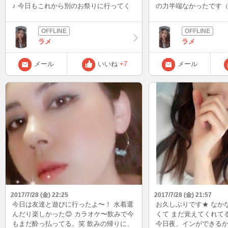
♪ 今日もこれから別のお祭りに行ってく
の力半端なかったです
るよん(*´ω｀*)めっちゃ眠いー（笑） 今
らいのお誘いを貰えて
夜も21時頃にinするよー(*^^*) 8月からは
(*^^*)朝方まで待たせ
夜中まで出来なかったり3時間くらいしか
本当に申し訳ない気持
ラメ
ラメ
インしなかったりが増えると思うけ
(TдT)懲りずにまた誘
ど、、、少しでもよかったらお誘い待っ
なぁ(*´Д｀) 今夜も2
てまーす(*´艸｀*) またねん(^_^)/~
お時間合う人お誘い待ってま
メール
いいね
+7
メール
朝方まで居ますが睡魔
たらごめんなさーい（笑
らお祭りに行くので寝な
ω･´)ゞ 皆様 おやすみなさい
2017/7/28 (金) 22:25
2017/7/28 (金) 21:57
今日は友達と遊びに行ったよ〜！ 水着選
お久しぶりです★ なか
んだり楽しかった😊 カラオケ〜飲みで今
くて まだ覚えてくれてると
もまだ酔っ払ってる。笑 飲みの帰りに、
今日夜、インができる