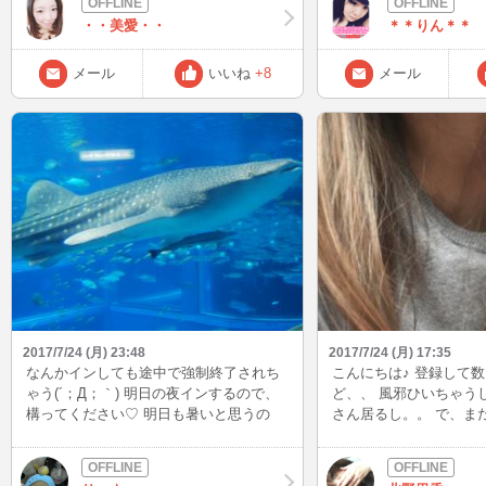
・・美愛・・
＊＊りん＊＊
メール
いいね
+8
メール
2017/7/24 (月) 23:48
2017/7/24 (月) 17:35
なんかインしても途中で強制終了されち
こんにちは♪ 登録して
ゃう(´；Д；｀) 明日の夜インするので、
ど、、 風邪ひいちゃう
構ってください♡ 明日も暑いと思うの
さん居るし。。 で、ま
で、水分補給忘れずにしてくださいね
ていません(つд⊂)ｴｰﾝ
( *'ω'* )
きたのであと少しした
す♪ みなさんも夏風邪