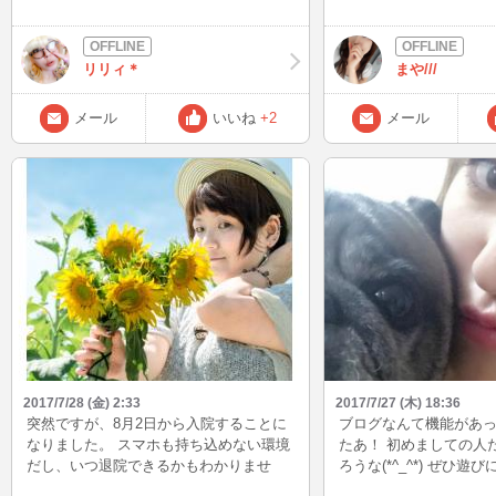
人生２回目の鳩のフンに遭遇！前回は素
でよかったら遊びへ来
敵な出会いがあったけど、今回はどうか
(✩˙︶˙✩) だだ家族が
な？ チャットINしようと思ったけど、酔
れないのでごめんなさい。
リリィ＊
まや///
っ払ってて無理。笑 明日はINしよーっ
°・。
と。
メール
いいね
+2
メール
2017/7/28 (金) 2:33
2017/7/27 (木) 18:36
突然ですが、8月2日から入院することに
ブログなんて機能があ
なりました。 スマホも持ち込めない環境
たあ！ 初めましての人
だし、いつ退院できるかもわかりませ
ろうな(*^_^*) ぜひ遊
ん。 怖くないと言ったら嘘になります。