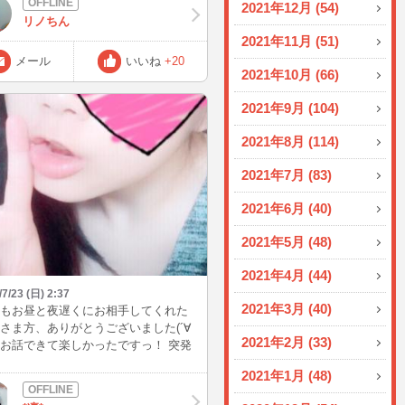
2021年12月 (54)
じテーブルになった素敵なご夫婦に
リノちん
さんクルーズ、ワインのことを教え
2021年11月 (51)
ただきました。 練習した着物もなん
着ることができ、今年も一つやりた
メール
いいね
+20
2021年10月 (66)
とが達成できました〜 でも部屋に戻
とても寂しくて泣きそう。 メンタル
2021年9月 (104)
なりたいな。何がいいのかな、夏だ
試しかな。
2021年8月 (114)
2021年7月 (83)
2021年6月 (40)
2021年5月 (48)
2021年4月 (44)
/7/23 (日) 2:37
2021年3月 (40)
もお昼と夜遅くにお相手してくれた
さま方、ありがとうございました(´∀
2021年2月 (33)
) お話できて楽しかったですっ！ 突発
インする事が多いのでまた見かけた
2021年1月 (48)
軽に入ってきてほしいなぁ(*´-`) メー
待ってます♡ では、おやすみなさい