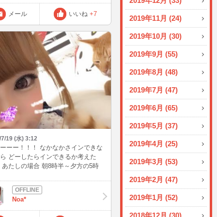
2019年12月 (33)
]_･)ﾁﾗｯ笑 次のインは土曜の夜かな
 まだまだ暑い日が続くので体調には
メール
いいね
+7
2019年11月 (24)
つけてください(´◡`๑)
2019年10月 (30)
2019年9月 (55)
2019年8月 (48)
2019年7月 (47)
2019年6月 (65)
2019年5月 (37)
/7/19 (水) 3:12
2019年4月 (25)
ーーー！！！ なかなかさインできな
ら どーしたらインできるか考えた
2019年3月 (53)
 あたしの場合 朝8時半～夕方の5時
では 仕事や家の事でインはできな
2019年2月 (47)
 生活週間が不規則だから 寝る時間も
帰宅して２時間仮眠して朝方1時か2
2019年1月 (52)
Noa*
寝て 4時に起きて家事とかしたりし
風呂入って、また6時半位から２時間
2018年12月 (30)