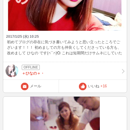
2017/1/25 (水) 10:25
初めてブログの存在に気づき書いてみようと思い立ったところでご
ざいます！！！ 初めましての方も仲良くしてくださっている方も、
改めまして ひなの です(∩´`∩)💞 これは短期間だけサムネにしていた
画像です😏 写真の力って怖いですね、、、。 これからたまに更新し
ていけたらいいなーなんて思っているので是非いいね👍で私のやる
気をみなぎらせてくださいっ( ˙࿀˙ )💘💘💘 貴方の清きイイねを！
＋ひなの＋・
お待ちしております（笑） ではまた👏
メール
いいね
+16