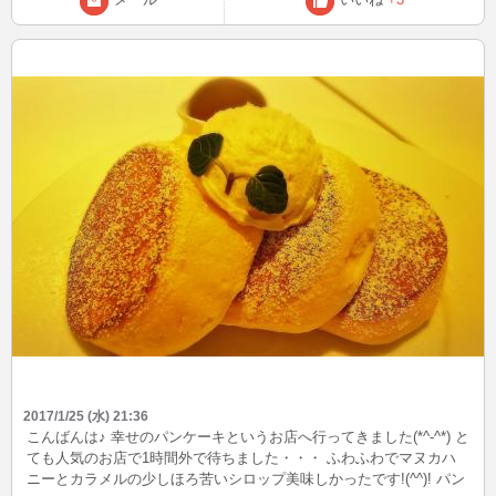
(´- `*) 先日大好きな水族館に行ってきました☆ほんと絵みたいに綺麗
な魚たち☆癒されましたー☆
2017/1/25 (水) 21:36
こんばんは♪ 幸せのパンケーキというお店へ行ってきました(*^-^*) と
ても人気のお店で1時間外で待ちました・・・ ふわふわでマヌカハ
ニーとカラメルの少しほろ苦いシロップ美味しかったです!(^^)! パン