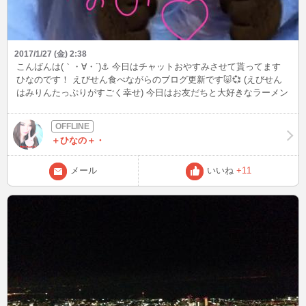
2017/1/27 (金) 2:38
こんばんは(｀・∀・´)⚓ 今日はチャットおやすみさせて貰ってます
ひなのです！ えびせん食べながらのブログ更新です🐷💞 (えびせん
はみりんたっぷりがすごく幸せ) 今日はお友だちと大好きなラーメン
屋にごはんに行ってきました～✧ \( °∀° )/ ✧ 高カロリーはやっぱり
美味しい♥♥♥ いつまでも痩せる気配は無さそうです（笑） つけ麺と
か油そばとか美味しい所教えて下さい🍥 そんな友達とお風呂上がり
＋ひなの＋・
に撮った写真♡ いつもは化粧バッチリの濃いめでインしている私な
のですっぴんは珍しいですよ！（笑） でもこれじゃ誰だかわからな
いレベル😂😂😂 明日は夜からインする予定なので よかったら遊び
メール
いいね
+11
にきてくださいね(∩´`∩)🎶 待ち合わせも大歓迎です🙏⭕メールくだ
さいなっ💮 ではまたヽ(*´∀｀)ノ