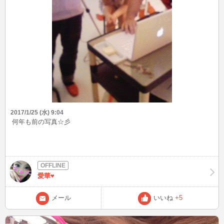
2017/1/25 (水) 9:04
何年も前の写真☆彡
愛華♥
メール
いいね
+5