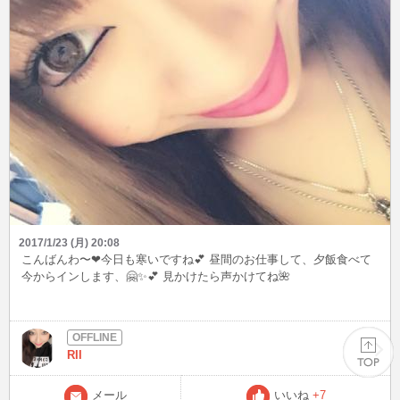
2017/1/23 (月) 20:08
こんばんわ〜❤︎今日も寒いですね💕 昼間のお仕事して、夕飯食べて
今からインします、🤗✨💕 見かけたら声かけてね🌺
RII
メール
いいね
+7
PAGE TOP