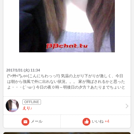
2017/1/31 (火) 11:34
(*>艸<*)｡o○(こんにちわっっ!!) 気温の上がり下がりが激しく、今日
は朝から強風で外に出れない状況。。。 家が飛ばされるかと思った
よ・・・(;´･ω･) 今日の夜０時～明後日の夕方？あたりまでちょいと
工事でPCが使えない状況になります・・・ヾ(ﾟД｀;≡;´Дﾟ)ﾉﾞ スマホ
からINしてみようかなぁって思ってたけど・・・ できたら一回くら
いチャレンジしてみます(*´･ω･`)ﾉﾎｨｗｗ やりなれないスマホINなの
えり♪
でその時は、暖かい目で見守りつつ確保してくださいまし＾＾ ほい
では～ (*´ﾉ０ﾟ`)またねッ━━━!!
メール
いいね
+4