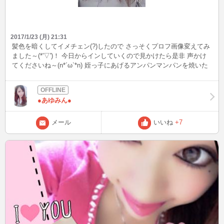
2017/1/23 (月) 21:31
髪色を暗くしてイメチェン(?)したので さっそくプロフ画像変えてみ
ました～(*'▽')！ 今日からインしていくので見かけたら是非 声かけ
てくださいね～(n*´ω`*n) 姪っ子にあげるアンパンマンパンを焼いた
ので 次の更新時ににでも画像あげまーす！☆
●あゆみん●
メール
いいね
+7