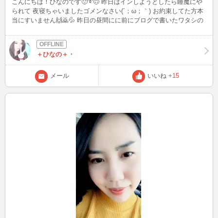
こんにちは！ひなのです🙂➰🙃 昨日はインしようとしたら睡魔にや
られて 夜寝ちゃいましたゴメンなさい(´；ω；｀) お約束してた方本
当にすいません🙌🙇💦 昨日の昼間にに前にブログで書いたワタシの
好物のえびせん(みりんたっぷり)を用意して淫してくれた方がいてと
っても嬉しかった〜～😂💕 ブログ読んでくれてるんだなぁとしみじ
み。 わたしはちょうどえびせんを切らしてしまったのでこれから買
＋ひなの＋・
いに行ってきます🤔💭💗 これからも更新頑張るぞ～(｀・∀・´)👍👍
👍 今日はまた通常営業に戻り夜にイン予定です🍥 見かけた方はぜひ
声かけてくださいね💮💐 ✳今日からまた１週間頑張りましょ
メール
いいね
+15
う〜〜〜✳ あぁ〜載せる画像選んでたらピザ🍕食べたくなってきた
なぁ、、、