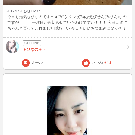
2017/1/31 (火) 16:37
今日も元気なひなのです✧ \( °∀° )/ ✧ 大好物なえびせん(みりん)なの
ですが、、、 一昨日から切らせていたわけですが！！！ 今日は遂に
ちゃんと買ってこれました🙌わーい 今日もいいおつまみになりそう
です🤘😎🤘 お酒もあるので(発泡酒ですが)😂💮 最近飲みチャットが
減ってて寂しい気もするので飲みチャットしようぜ！って方なんて
いたら もう是非是非お待ちしてますね(∩´`∩)💕 もちろんそれ以外で
＋ひなの＋・
も大歓迎です👸💞 今日も夜INする予定なので(21時頃～) よかったら
声かけてください😘💫 💫💫 ではでは！ヽ(*´∀｀)ノ
メール
いいね
+13