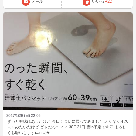
メール
いいね
+22
2017/1/29 (日) 22:06
ずっと興味はあったけど 今日！ついに買ってみました♡ かなりオス
スメみたいだけど どぉだろ〜？？ 30日31日 夜in予定です♡ よろし
くお願いします(⑉• •⑉)❤︎