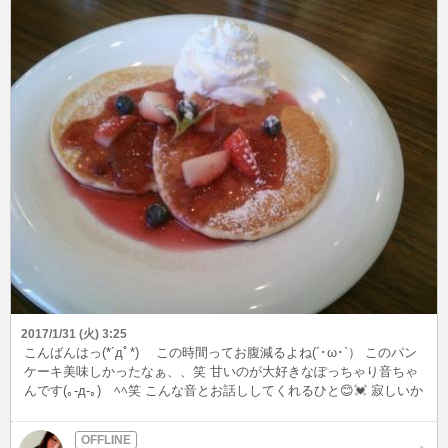
2017/1/31 (火) 3:25
こんばんはっ(*´дﾟ*)ゞ この時間ってお腹減るよね(´･ω･`） このパン
ケーキ美味しかったなぁ、、笑 甘いのが大好きなぽっちゃり音ちゃ
んです(｡-д-｡)ゞﾍﾍ笑 こんな音とお話ししてくれるひと😊💓 寂しいか
らお相手してねっヾ(｡>﹏<｡)ﾉ メールくれたら待ち合わせできるから
行ってね♪♪ でわでわっ まってるよぉ〜〜(*´ω｀*)💓 音ちゃん♪