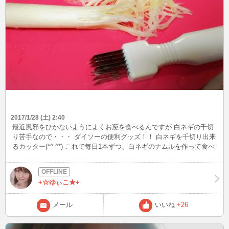
2017/1/28 (土) 2:40
最近風邪をひかないようによくお葱を食べるんですが 白ネギの千切
り苦手なので・・・ ダイソーの便利グッズ！！ 白ネギを千切り出来
るカッター(*^-^*) これで毎日1本ずつ、白ネギのナムルを作って食べ
てます♪
+☆ゆぃこ★+
メール
いいね
+26