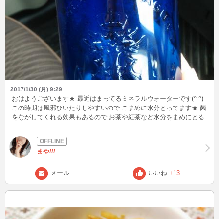
2017/1/30 (月) 9:29
おはようございます★ 最近はまってるミネラルウォーターです(^-^)
この時期は風邪ひいたりしやすいので こまめに水分とってます★ 菌
をながしてくれる効果もあるので お茶や紅茶など水分をまめにとる
のがいいみたいですよぉ(*´∇`)ﾉｼ 皆さん体調くずさないようにして下
さいねっ（*´・з・`*)ﾁｭｯ♪
まや///
メール
いいね
+13