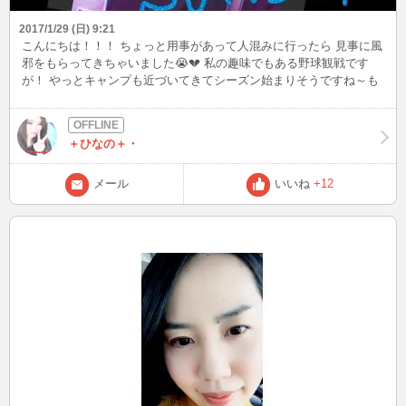
2017/1/29 (日) 9:21
こんにちは！！！ ちょっと用事があって人混みに行ったら 見事に風
邪をもらってきちゃいました😭💔 私の趣味でもある野球観戦です
が！ やっとキャンプも近づいてきてシーズン始まりそうですね～も
ういまから楽しみです💑💘 ここであんまり野球好きな人とお話する
ことがないので少し寂しいので野球好きな人は是非是非お話させて
ください！！！！(懇願) ではでは 昨日の夜もおやすみしちゃったの
＋ひなの＋・
ですが ✨今日は日曜日✧ \( °∀° )/ ✧✨ 初めて昼間にインしてみよう
とおもいます✩ これから髪の毛乾かしたりお化粧したりしてからイ
ンしたいと思いますので 見かけた方は是非声かけてくれると嬉しい
メール
いいね
+12
です🙏 メールで待ち合わせもお待ちしてます～✳