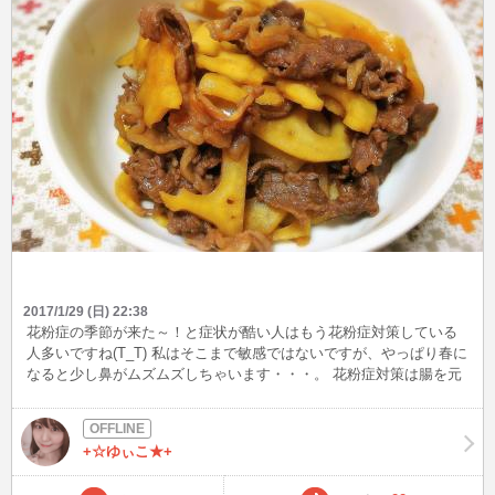
2017/1/29 (日) 22:38
花粉症の季節が来た～！と症状が酷い人はもう花粉症対策している
人多いですね(T_T) 私はそこまで敏感ではないですが、やっぱり春に
なると少し鼻がムズムズしちゃいます・・・。 花粉症対策は腸を元
気にする事が1番良いみたいですよ！ ということで♪ 繊維の多い蓮根
のきんぴらを作りました(*^^)v ボリュームアップの為に牛肉を足して
作りました!(^^)! そして鷹の爪入れ忘れちゃいました・・・
+☆ゆぃこ★+