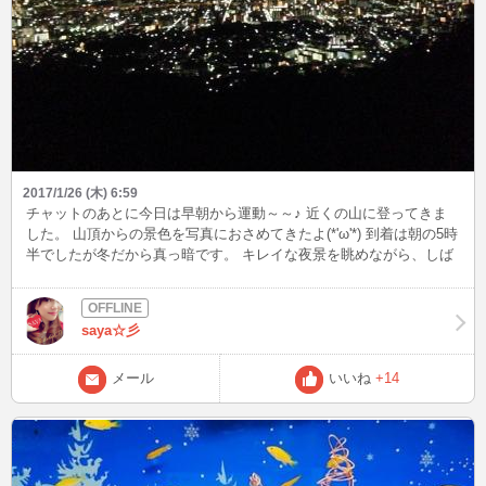
2017/1/26 (木) 6:59
チャットのあとに今日は早朝から運動～～♪ 近くの山に登ってきま
した。 山頂からの景色を写真におさめてきたよ(*'ω'*) 到着は朝の5時
半でしたが冬だから真っ暗です。 キレイな夜景を眺めながら、しば
しリフレッシュ(*´｀*) 写真には納まらなかったけれど、今日はうっ
すらとした赤い三日月。 朝の澄んだ冷たい空気が心をシャキッとさ
せてくれました。 登山より下山のほうがすいすいラクチンだから、
saya☆彡
降りてお家に帰ってきたら元気いっぱいです(ﾉ´∀｀*) 本日も皆さまに
とって良い一日になりますように☆ミ
メール
いいね
+14