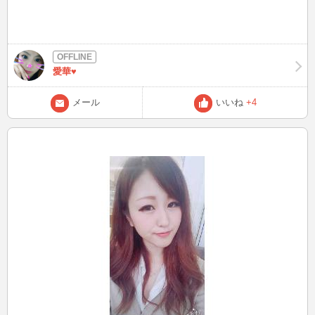
愛華♥
メール
いいね
+4