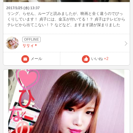
2017/1/25 (水) 13:37
リング、らせん、ループと読みましたが、映画と全く違うのでびっ
くりしています！ 貞子には、金玉が付いてる！？ 貞子はテレビから
テレビから出てこない！？ などなど、ますます謎が深まりました
よ。 残りバースデイ、エス、タイドが残ってるので、こちらをじっ
くり読みたいと思います〜。 ‪今日から帰省するのでしばらくログイ
ンできません〜悪しからず。‬
リリィ＊
メール
いいね
+2