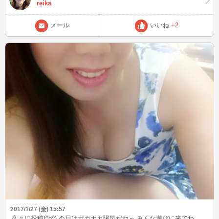
reika
メール
いいね
+2
2017/1/27 (金) 15:57
久々に投稿(^o^) 今日はポカポカ陽気だね～ みんな遊びに来てね