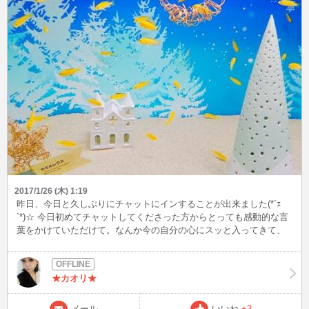
2017/1/26 (木) 1:19
昨日、今日と久しぶりにチャットにインすることが出来ました(*´ｪ
`*)☆ 今日初めてチャットしてくださった方からとっても感動的な言
葉をかけていただけて。なんか今の自分の心にスッと入ってきて、
チャットなのに我慢出来ずに涙が出てしまいましてw 今の自分に必
要な言葉をいただけたのかなって思います。ほんとチャットって普
段出会えないような方々と色んなお話が出来るから楽しいです☆ お
★カオリ★
かげさまで今日はとっても素敵な日になりました☆ありがとうござ
いました☆ また金曜日の夜にイン出来たらしたいと思ってます♪お
時間ございましたら、是非お話していただけたら嬉しいですー(*´ -`)
メール
いいね
+3