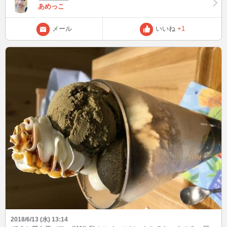
あめっこ
(´ω`)
メール
いいね
+1
2018/6/13 (水) 13:14