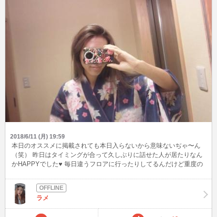
2018/6/11 (月) 19:59
本日のオススメに掲載されても本日入らないから意味ないぢゃ〜ん
（笑） 昨日はタイミングが合って久しぶりに話せた人が居たりなん
かHAPPYでした♥ 毎日違うフロアに行ったりしてるんだけど重度の
フロアにカッコいい人いるから毎回そこで実習したいww 初日に友達
がカッコいい人いましたよーって教えてくれて実習だけど楽しみな
いとつまんないよねーって話してたから一人でもカッコいい人居て
ラメ
くれて頑張れるーってなった（笑）←単純♥ よし、妄想して寝よう
（笑）明日も頑張るためにw P.Sそろそろ外人と思われるのヤダーい