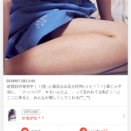
2018/6/7 (木) 3:44
絶賛好評発売中！！(笑っ) 最近おみ足が評判いい( 〃▽〃) 家じゃ子
供に、「クソババア、キモいんだよ、」って言われてる私(/´△`＼)
ここに来ると、みんなが優しくしてくれる(*^_^*)
かるがも＾＾
メール
いいね
+17