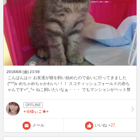
2018/6/8 (金) 23:59
こんばんは☆ お友達が猫を飼い始めたので会いに行ってきました
(*^^)v めちゃめちゃかわいい！！ スコティッシュフォールドの赤ち
ゃんです=^_^= ねこ飼いたいなぁ・・・ でもマンションがペット禁
止なので我慢(T_T)
+☆ゆぃこ★+
メール
いいね
+27