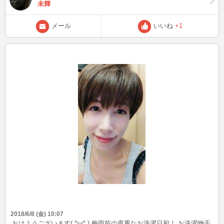
未輝
遅れることがございます。 ご了承ください。 マイクに関しまして
こちらはマイクNGですが お客様に関しましてはマイク可能です。
チャットが面倒な方などはお気楽に マイクをお使いください。 では
メール
いいね
+1
来週からまた 皆様と楽しいお話ができますよう がんばります。 来
週もよろしくお願い致します。 未輝
2018/6/8 (金) 10:07
おはようございます( ^ω^ ) 梅雨前の貴重なお洗濯日和！ お洗濯物干