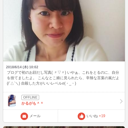
2018/6/14 (木) 10:02
ブログで初のお顔だし写真( 〃▽〃) いやぁ、これをとるのに、自分
を捨てましたよ。 こんなとこ娘に見られたら、辛辣な言葉の嵐だよ
(/´△`＼) 自殺した方がいいレベルσ(・_・)
かるがも＾＾
メール
いいね
+19