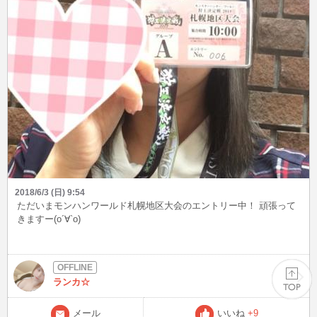
2018/6/3 (日) 9:54
ただいまモンハンワールド札幌地区大会のエントリー中！ 頑張って
きますー(о´∀`о)
ランカ☆
メール
いいね
+9
PAGE TOP