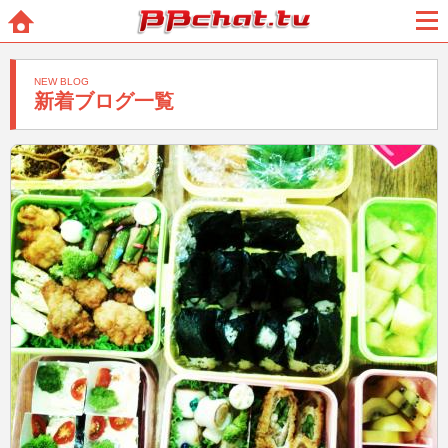
BBchatTV
ホー
メニ
ム
ュー
NEW BLOG
新着ブログ一覧