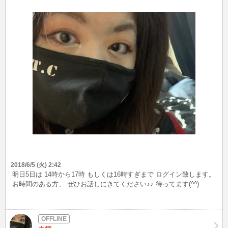
話も出来ず この前 目の前で 番号SMS 送ってもらった
ら 全く 私の携帯には 表示されず 届いても 瞬時に
消えていくから 傷かない LINE も ID 検索 も 出来
ないみたいだし 唯の別れた旦那の 束縛
か ・・・ ( ｀ー´) でも 外国のは 殆ど出来るか
ら ・・・ でも やっぱり 長年 連絡取れない 女友
達 達に あいたい ・・・ 特に 結婚式で スピ
ーチしあった 親友の ルイ ♡ には でも ルイ
も 離婚して 旦那の 名前 同じ ＾＾＾＾hehe
2018/6/5 (火) 2:42
明日5日は 14時から17時 もしくは16時すぎまで ログイン致します。
お時間のある方、 ぜひお話しにきてください♪♪ 待ってます(^^)