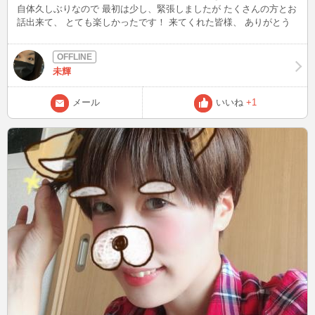
自体久しぶりなので 最初は少し、緊張しましたが たくさんの方とお
話出来て、 とても楽しかったです！ 来てくれた皆様、 ありがとう
ございました。 今日また時間があればもう少し ログインしたいと思
っていますので お時間のある方、ご都合がいい方 たまたま通った
方、誰でも構いません。 ぜひお話をお聞かせください！ 楽しいお話
未輝
ができるのを 楽しみにしております。 み。
メール
いいね
+1