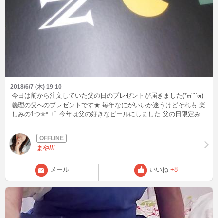
2018/6/7 (木) 19:10
今日は前から注文していた父の日のプレゼントが届きました(*๓´˘`๓)
義理の父へのプレゼントです★ 毎年なにがいいか迷うけどそれも 楽
しみの1つ✭*.+ﾟ 今年は父の好きなビールにしました 父の日限定み
たいで珍しいビールなども入っていて喜んでくれると いいなぁ
♡(*^^*)♡なんて 最近短めのチャットだったりしますが どうぞまた
まやをかまって下さいね (,,>ω<,,)💕 しっぽふって喜びます(*´罒`*)❤
まや///
メール
いいね
+8