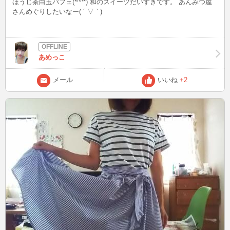
ほうじ茶白玉パフェ(*^^*) 和のスイーツだいすきです。 あんみつ屋
さんめぐりしたいなー( ´ ▽ ` )
あめっこ
メール
いいね
+2