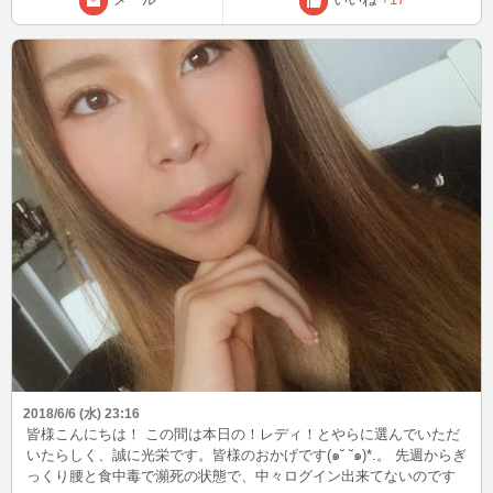
2018/6/6 (水) 23:16
皆様こんにちは！ この間は本日の！レディ！とやらに選んでいただ
いたらしく、誠に光栄です。皆様のおかげです(๑˘ ˘๑)*.。 先週からぎ
っくり腰と食中毒で瀕死の状態で、中々ログイン出来てないのです