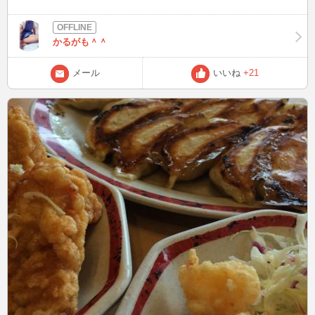
(>_<")
かるがも＾＾
メール
いいね
+21