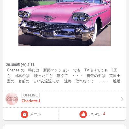
2018/6/5 (火) 4:11
Charles の 時には 新築マンション でも TV借りてても 1回
も 日本のは 映ったこと 無くて ・・・ 携帯の中は 英国王
室の 名前の 古い友達達しか 連絡 取れなくて ・・・ 離婚
してから 何十年も 別れさせ屋 LINE は DOG の 写真に
変えられ 知り合いも そうで イマは アイケン （DOG) て
マンションに 住まされていて 住民票も 置けず GPS
Charlotte.l
も 入らないらしぃ ・・・ 居場所は いつも いろんな地域
に なってて 広島でないと 身体と 脳に 不調が ・・・
東京が 主で イマの家の 備え付けBATHROOM TV は
メール
いいね
+4
JAPAN の SPORT 博打に 利用されている 脳波数字の部分に
電波あてて・・ 番号SMS も 不必要な連絡しか長年通