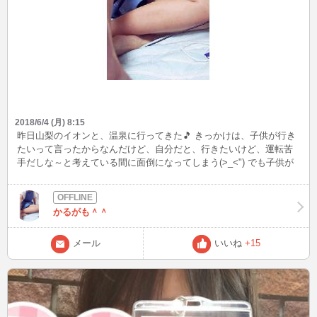
2018/6/4 (月) 8:15
昨日山梨のイオンと、温泉に行ってきた🎵 きっかけは、子供が行き
たいって言ったからなんだけど、自分だと、行きたいけど、運転苦
手だしな～と考えている間に面倒になってしまう(>_<") でも子供が
行きたいって言えばつれてってあげたい！そして、自分も楽しむ(笑
っ)なかなか自分の気持ちを言えない私ですが、たまに落ち込みます
が、自分なりに元気に生きています( 〃▽〃)
かるがも＾＾
メール
いいね
+15