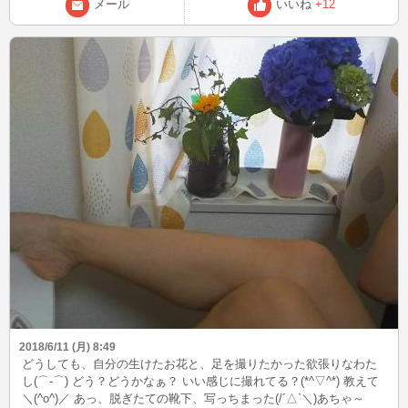
い加減日本人になりたーいw また書くよん😊_✏
メール
いいね
+12
2018/6/11 (月) 8:49
どうしても、自分の生けたお花と、足を撮りたかった欲張りなわた
し(⌒‐⌒) どう？どうかなぁ？ いい感じに撮れてる？(*^▽^*) 教えて
＼(^o^)／ あっ、脱ぎたての靴下、写っちまった(/´△`＼)あちゃ～