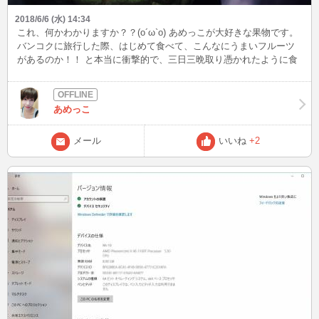
2018/6/6 (水) 14:34
これ、何かわかりますか？？(o´ω`o) あめっこが大好きな果物です。
バンコクに旅行した際、はじめて食べて、こんなにうまいフルーツ
があるのか！！ と本当に衝撃的で、三日三晩取り憑かれたように食
べていました笑 カスタードアップル、という果物で名前からして絶
対おいしいですよね！シズル感、、。 お釈迦さまの頭と書いて、バ
ンレイシともいうらしい。 お釈迦さまの頭、、、！ それはちょっと
あめっこ
恐れ多くて食べづれいし。なんちゃって(o´ω`o) 食べごろが難しいん
ですが、触ってみてすこしやわらかいぐらいが、いい熟れ具合な気
がします。 おいしいアボカドくらいのかたさ？ 冷やして食べるとア
メール
いいね
+2
イスクリームみたいで、でもさわやかな酸味もあって最高です。 ま
たタイに食べに行きタイ、、。