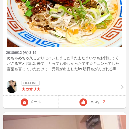
2018/6/12 (火) 3:16
めちゃめちゃ久しぶりにインしました!! たまたまいつもお話してく
ださる方とお話出来て、とっても楽しかったです☆キュンってした
言葉も言っていただけて、元気が出ました!w 明日もがんばれる!!!
☆☆☆ 写真は、最近一人でよく行く中華屋さんの汁なし坦々麺で
す!!結構辛いんですが、なんかクセになるというか・・・・。ここの
中華屋さんは本当に何食べても美味しくてハマっちゃってるんです!
★カオリ★
辛い料理結構好きなので、オススメの辛い料理があったら是非教え
てくださいね☆☆☆
メール
いいね
+2