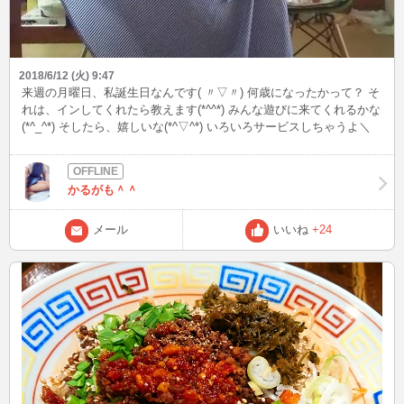
2018/6/12 (火) 9:47
来週の月曜日、私誕生日なんです( 〃▽〃) 何歳になったかって？ そ
れは、インしてくれたら教えます(*^^*) みんな遊びに来てくれるかな
(*^_^*) そしたら、嬉しいな(*^▽^*) いろいろサービスしちゃうよ＼
(^-^)／
かるがも＾＾
メール
いいね
+24