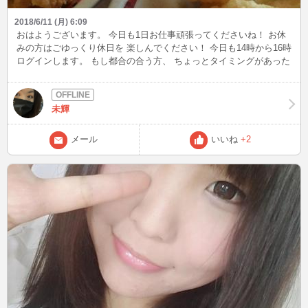
2018/6/11 (月) 6:09
おはようございます。 今日も1日お仕事頑張ってくださいね！ お休
みの方はごゆっくり休日を 楽しんでください！ 今日も14時から16時
ログインします。 もし都合の合う方、 ちょっとタイミングがあった
方 お気楽にお越しください♪♪ 今日もたくさんの方とお話でいること
を 楽しみに待ってます(^^) 昨日お友達と遊びに行ってきました！ お
昼は王将！ おいしかったぁ(๑•ω•๑)♡ 今度はいつ会えるかなー？？
未輝
メール
いいね
+2