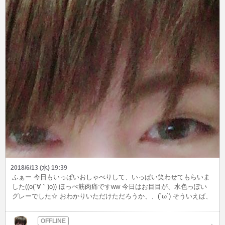
2018/6/13 (水) 19:39
ふぁー 今日もいっぱいおしゃべりして、いっぱい笑わせてもらいま
した((o(´∀｀)o)) ほっぺ筋肉痛ですww 今日はお目目が、水色っぽい
グレーでした☆ おわかりいただけただろうか、、(´ω`) そういえば、
よくメッセージでご質問いただくのですが、 あめっこはノンアダ ち
ゃんです。 だからといって、えっちなお話が嫌いとかではないの
で、 気軽に話しかけていただければとても嬉しいです。 夜露死苦寝