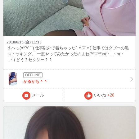
2018/6/15 (金) 11:13
えへっ(σ*´∀｀) 仕事以外で着ちゃった( 〃▽〃) 仕事ではタブーの黒
ストッキング。 一度やってみたかったのよね(*^▽^*)σ(・_・σ(・
_・) どう？セクシー？？
かるがも＾＾
メール
いいね
+20