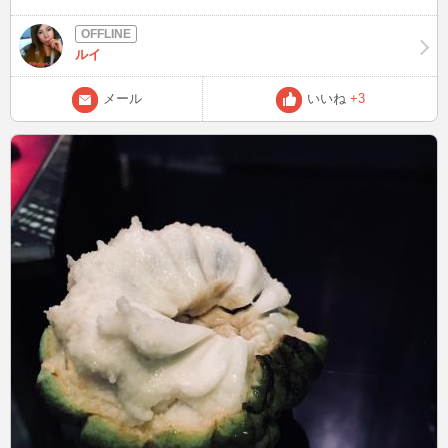
が(›´-`‹ ).｡oO (🍙) 6月の中旬から7月の中旬まで旅行で不在にするの
で、それまでにもう少しお話したいななんて思ってます＼＼
\└('ω')┘//／／ 今週は金曜日と多分土曜日にINしますので、しばしお
ルイ
待ちを(*´∇`)ﾉ💞
メール
いいね
+3