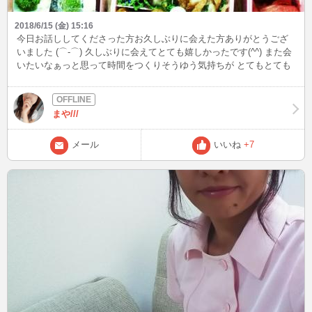
2018/6/15 (金) 15:16
今日お話ししてくださった方お久しぶりに会えた方ありがとうござ
いました (⌒‐⌒) 久しぶりに会えてとても嬉しかったです(^^) また会
いたいなぁっと思って時間をつくりそうゆう気持ちが とてもとても
嬉しい(///ω///)♪ お話ししていてもなんだか 安心します(’-’*)♪ とても
不思議～ また会いに来たよーって言ってもらえるように皆様との 時
間を大切に していきたいと思います(*^▽^)/ ★*☆♪ 先月子供の運動
まや///
会が終わりお弁当の 写メ撮ってみました(^-^)ゝ゛
メール
いいね
+7