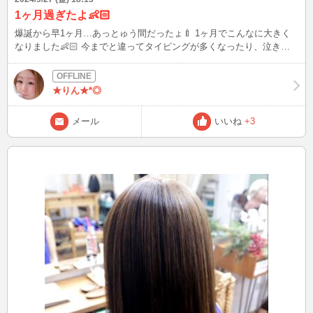
1ヶ月過ぎたよ👶🏻
爆誕から早1ヶ月…あっとゅう間だったょ🍼 1ヶ月でこんなに大きく
なりました👶🏻 今までと違ってタイピングが多くなったり、泣き声
入っちゃったり、ご迷惑掛けちゃうかもだけど、イン出来る時はして
いこうと思うので、見つけたら相手して下さいね💕︎
★りん★*◎
メール
いいね
+3