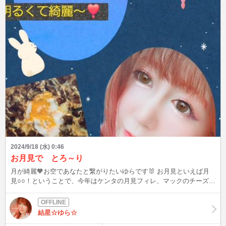
2024/9/18 (水) 0:46
お月見で とろ～り
月が綺麗🧡お空であなたと繋がりたいゆらです🐰 お月見といえば月
見○○！ということで、今年はケンタの月見フィレ、マックのチーズ月
見、ピザハットの月見プルコギ…と、月見三昧しちゃいました🌕️月見
プルコギ、撮り忘れたけどパッケージがうさぎさん仕様で可愛かった
の૮₍˶ᵔ ᵕ ᵔ˶₎ა月見ってつくだけで、美味しそうで気になっちゃうの何で
結星☆ゆら☆
かな(笑) ゆらは、黄身がとろ～り大好きで、ゆで卵も目玉焼きもとろ