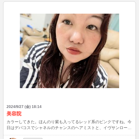
登ったり、鹿さん達とわちゃわちゃしたり、かき氷🍧🥄食べたりした
いなぁ〜 久しぶりの奈良、元気もらいましたぁ😄😄 お仕事に色々頑
張っろっと👍👍
2024/9/27 (金) 18:14
美容院
カラーしてきた。ほんのり紫も入ってるレッド系のピンクですね。今
日はデパコスでシャネルのチャンスのヘアミストと、イヴサンローラ
ンのモンパリヘアミスト購入してきたぁ！ 今日は金曜日だから、シ