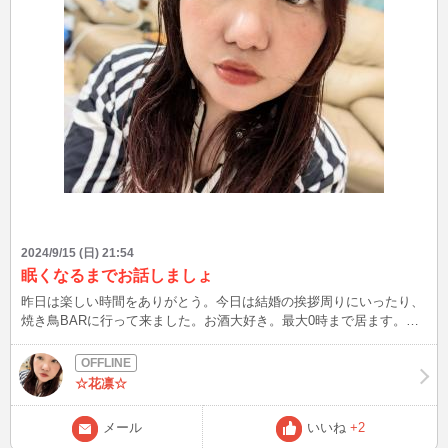
2024/9/15 (日) 21:54
眠くなるまでお話しましょ
昨日は楽しい時間をありがとう。今日は結婚の挨拶周りにいったり、
焼き鳥BARに行って来ました。お酒大好き。最大0時まで居ます。隣
に旦那いるから秘密だよー！
☆花凛☆
メール
いいね
+2