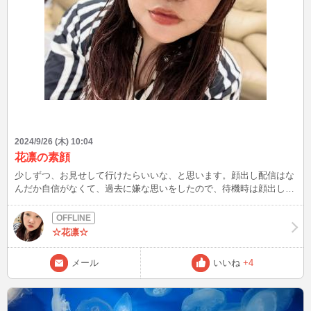
2024/9/26 (木) 10:04
花凛の素顔
少しずつ、お見せして行けたらいいな、と思います。顔出し配信はな
んだか自信がなくて、過去に嫌な思いをしたので、待機時は顔出しし
ないですが、チャット繋がったのち、見せてという方だけに見せてま
す。夜22時から最大2時までいます。お誘いお待ちしてますね。待ち
合わせもOKです！
☆花凛☆
メール
いいね
+4