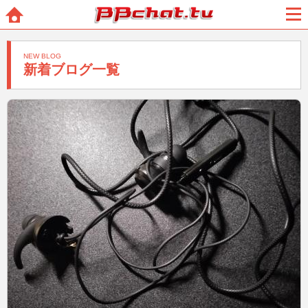
BBchatTV
ホー
メニ
ム
ュー
NEW BLOG
新着ブログ一覧