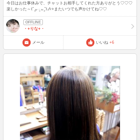
今日はお仕事休みで、チャットお相手してくれた方ありがとう♡♡♡
楽しかった～꒰ˆ ̳ᴗ ·̫ ᴗ ̳ˆ꒱🎶⭐️またいつでも声かけてね♡♡
・+りな+・
メール
いいね
+6