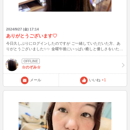
2024/9/27 (金) 17:14
ありがとうございます♡
今日久しぶりにログインしたのですが ご一緒していただいた方、あ
りがとうございました✨✨ 金曜午後にいっぱい癒しと優しさをいただ
きました♡♡ また月曜にログインする予定なので、 お会いできたら
うれしいですଘ(੭*ˊᵕˋ)੭* ੈ♡‧₊˚ 皆さま、リラックスできる週末を❤︎
☆のぞみ☆
メール
いいね
+1