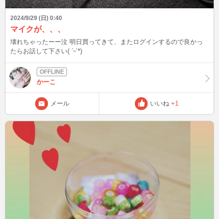
2024/9/29 (日) 0:40
マイクが、、、
壊れちゃったーー泣 明日買ってきて、またログインするので良かっ
たらお話して下さい( ˊᵕˋ*)
かーこ
メール
いいね
+1