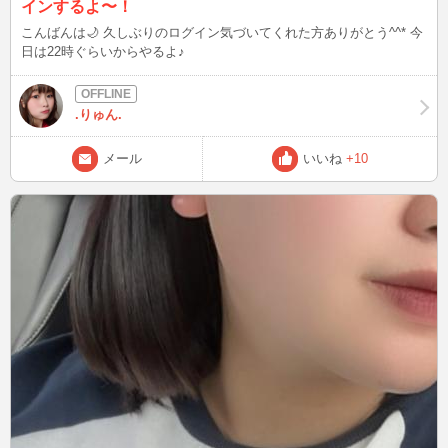
インするよ〜！
こんばんは🌙 久しぶりのログイン気づいてくれた方ありがとう^^* 今
日は22時ぐらいからやるよ♪
.りゅん.
メール
いいね
+10