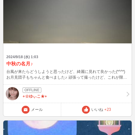
2024/9/18 (水) 1:03
中秋の名月♪
台風が来たらどうしようと思ったけど、綺麗に見れて良かった(*^^*)
お月見団子もちゃんと食べました♪ 頑張って撮ったけど、これが限界
でした。 夜空って撮るのが難しい…(＞＜)
+☆ゆぃこ★+
メール
いいね
+23