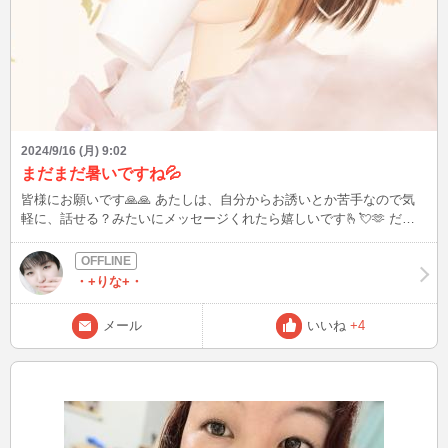
2024/9/16 (月) 9:02
まだまだ暑いですね💦
皆様にお願いです🙏🙏 あたしは、自分からお誘いとか苦手なので気
軽に、話せる？みたいにメッセージくれたら嬉しいです🫰💘🫶 だい
たい入れる時間が夜の8時が多いです。その時間に話せる方と出会え
たら嬉しいなꔛ🤍
・+りな+・
メール
いいね
+4