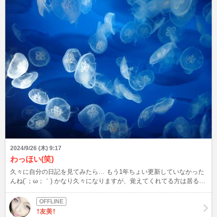
2024/9/26 (木) 9:17
わっほい(笑)
久々に自分の日記を見てみたら… もう1年ちょい更新していなかった
んね(´；ω；｀) かなり久々になりますが、覚えてくれてる方は居るか
な？？ プロフもちょこちょこ更新したのでお暇でしたら見て下さい
な(*´∀｀*) チャットに来れる日は少ないけど、日記くらいは更新しよ
うかな(；´Д｀)
†友美†