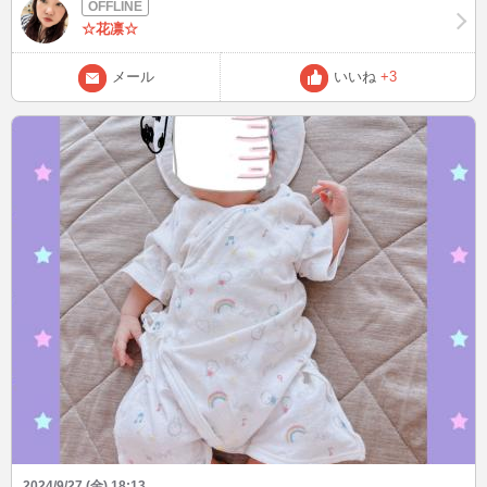
ャワーして、21時か21時過ぎにはinしたいなぁ！ たくさんお話＆イチ
ャイチャしましょううね。
☆花凛☆
メール
いいね
+3
2024/9/27 (金) 18:13