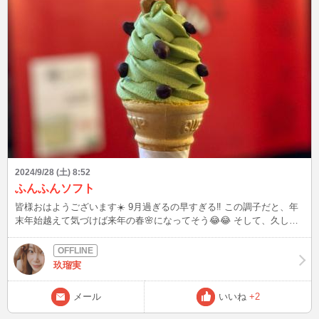
2024/9/28 (土) 8:52
ふんふんソフト
皆様おはようございます☀️ 9月過ぎるの早すぎる‼️ この調子だと、年
末年始越えて気づけば来年の春🌸になってそう😂😂 そして、久しぶ
りの奈良🦌🦌に行けました。 久しぶりに奈良のお菓子教室に行って
きました。 クッキーを5種類作りました。 好きな事を無心でする！
かなりリフレッシュ出来ました👍👍 そして、18時台はかき氷屋はど
玖瑠実
こも閉まってる〜 こちらもお久しぶりに食べました！ 奈良名物、名
物かは知らんけど…🙄🙄 ふんふんソフト🍦 350円が400円に値上がり
メール
いいね
+2
してました。 スジャータのアイス🍨で400円は高い‼️ でも鹿さん🦌乗
ってるから鹿たない‼️ 今回はお菓子教室だったけど、10月は若草山に