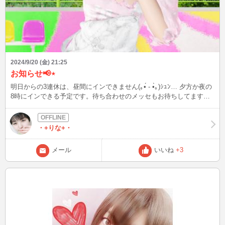
2024/9/20 (金) 21:25
お知らせ📢⋆
明日からの3連休は、昼間にインできません(｡•́ - •̀｡)ｼｭﾝ… 夕方か夜の
8時にインできる予定です。待ち合わせのメッセもお待ちしてます🌟
🌟
・+りな+・
メール
いいね
+3