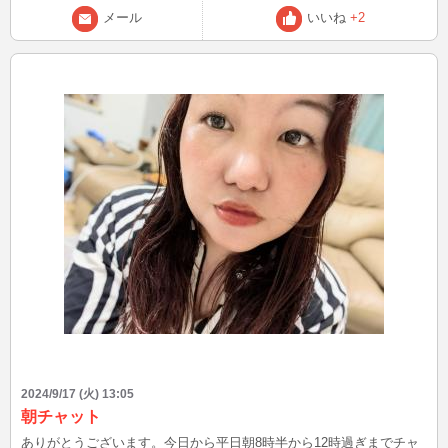
とろが好き。あなたはどうかな～❓️好きな柔らかさ加減でわかる占い
メール
いいね
+2
見つけたの✨当たってる❓️ 卵の黄身、好みの柔らかさは… ①ちょい半
熟 ②とろとろ～ ③固め！ ↓ ↓ ↓ ↓ ①を選んだあなたは… 味や香りを
いいとこどりしながら存分に楽しみたいタイプで、何事もめいっぱい
満喫しまくりたい。でも、やみくもに突っ走るわけではなく、恋愛
は、バランス感覚よく相手のいいところをしっかり見れたり向き合え
るタイプ。多少理想と違うとこがあっても、相手を誉めたりいい気持
ちにさせながら知らず知らず自分好みに近づけちゃうような戦略派な
ところも(笑)。 ②を選んだあなたは… とろーり卵のようにマイルドな
雰囲気でなじみやすくて、誰かと絡むのが好きだから、居心地いい場
所をいくつも持ちたいタイプかも。楽しさの一番濃い部分を感じた
い！みたいな熱量があったり、譲れない願いには猪突猛進だったり、
時にはびっくりするくらい大胆だったり、相手を自分色に染めちゃう
ことも。深く知るほど味がでるタイプ。 ③ちょっぴりこだわりが強
いけど、信念がしっかりしててぶれないから、人生のなかで狙いを定
めて、自分の望むものを確実に手に入れられるタイプ。基本、かなり
の慎重派で、恋愛は理想を求めすぎると苦戦するかもだけど、固い黄
身は調味料が染みると抜群に美味しいのと同じで、わかってくれる
人、ハマる人に出会うと一気に深く進展しちゃいそう。性癖は、たま
にちょっとアブノーマルかも(笑)。
2024/9/17 (火) 13:05
朝チャット
ありがとうございます。今日から平日朝8時半から12時過ぎまでチャ