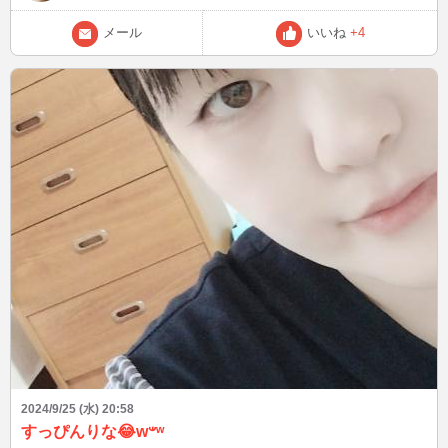
メール
いいね
+4
2024/9/25 (水) 20:58
すっぴんりな😂w𐤔ʷ