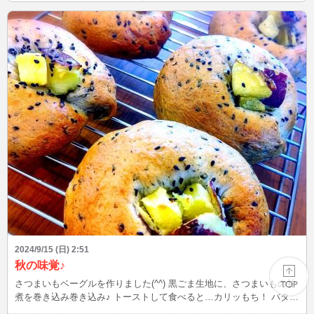
2024/9/15 (日) 2:51
秋の味覚♪
さつまいもベーグルを作りました(^^) 黒ごま生地に、さつまいもの甘
煮を巻き込み巻き込み♪ トーストして食べると…カリッもち！ バター
とも相性抜群で美味しい～(^^*) 最近スーパーに行っても、ベーグルの
PAGE TOP