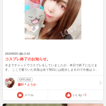
2024/9/20 (金) 2:42
コスプレ終了のお知らせ。
今までチャットでコスプレをしていましたが、本日で終了になりま
す。 ここで着ていた衣装は全て明日には処分しますので今後はコス
プレ出来なくなりますー。 今まで楽しんで下さってありがとうござ
いました！ 因みに今まで出してきた衣装は メイド服、ミニチャイナ
ドレス、セーラー服、体操服、うさ耳サンタ、シスター衣装、バニー
藤叶＊とうか
それと常連さんだけにお見せした秘密の衣装の合計8着でした⸜(*˙꒳˙*
)⸝
メール
いいね
+5