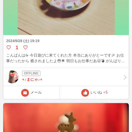
2024/9/28 (土) 19:19
♡ 1 ♡
こんばんは☕️ 今日遊びに来てくれた方 本当にありがとーです🎉 お仕
事だったから 癒されましたよ😳🌟 明日もお仕事だあ😤💣 がんばりま
す😊🎶 この飴わかる方いるかな？ 京都物産展で買いました💕 美味し
いからお勧め🍰💞 こんな私ですが‥ 仲良くしてくださいね！笑 最近
また復活したので🙏💨 でわでわ お休みなさい🌃
+♪まにゃ♪+
メール
いいね
+5