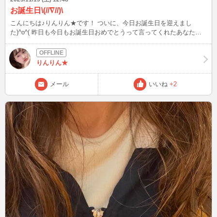
お誕生日\(//∇//)\
こんにちは♪りんりん★です！ ついに、今日お誕生日を迎えまし
た)^o^( 昨日も今日もお誕生日おめでとうって言ってくれたあなたに
は感謝です嬉しい(*´∀`)♪ はじめましての方ともお話出来て楽しい時間
を過ごせました♪ これから準備して、お出かけするのですが夜またin
出来たらしようと思います！ 帰りが何時になるかまだ分からないの
りんりん★
で、分かり次第お知らせしますね！ 豊富としては、毎日楽しく過ご
せたらいいかなと思っています♪ では、今日お仕事の方もお休みの方
メール
いいね
+2
も良き一日になりますように\(//∇//)\