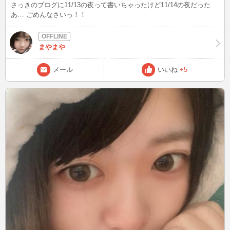
さっきのブログに11/13の夜って書いちゃったけど11/14の夜だった
あ… ごめんなさいっ！！
まやまや
メール
いいね
+5