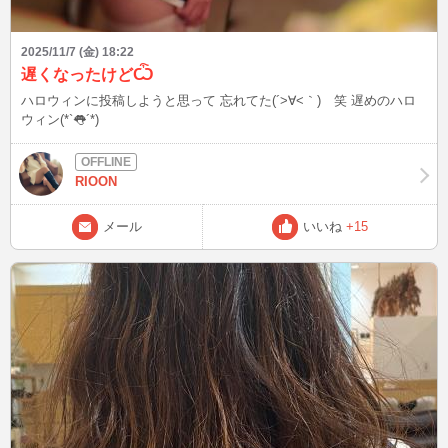
2025/11/7 (金) 18:22
遅くなったけどѼ
ハロウィンに投稿しようと思って 忘れてた(´>∀<｀)ゝ笑 遅めのハロ
ウィン(*`👅´*)
RIOON
メール
いいね
+15