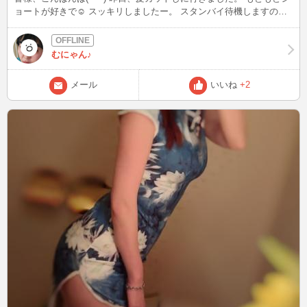
ョートが好きで☺️ スッキリしましたー。 スタンバイ待機しますの
で、見てみたいなぁて方いらっしゃいましたらよろしくお願いしま
す。 家族がいつ入って来るか分からない状況の中ですが^^; 楽しくお
話しましょ☺️ 今夜はサービスサービス(エヴァンゲリオンのミサトさ
むにゃん♪
ん風)笑🤣 エヴァンゲリオンを知らない方はすみま せん(￣▽￣;) サー
ビスといってもあっちの方とは限らないのでそこは秘密🤫 何か変な
メール
いいね
+2
ブログですみません🙇‍♀️