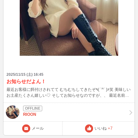
2025/11/15 (土) 16:45
お知らせだよん！
最近お客様に餌付けされてて むちむちしてきたぞ٩( `^´ )۶笑 美味しい
お土産たくさん嬉しい♡ そしてお知らせなのですが、、 最近名前と
画像をかえたよーー！ あと、直近のイン情報は プロフィールの下の
方に書いてあるので その日程を参考に見てくれたら嬉しいです- ̗̀( ˶'ᵕ'˶)
̖́- みんな体調気をつけてねー…I˙꒳​˙)
RIOON
メール
いいね
+7