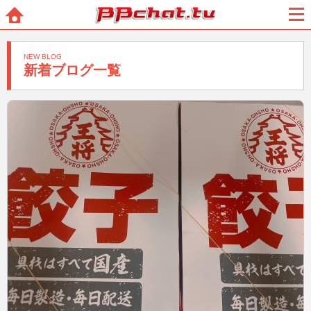
BBchatTV
ホー
メニ
ム
ュー
NEW BLOG
新着ブログ一覧