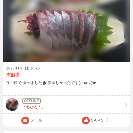
2025/11/9 (日) 20:26
海鮮丼
夜ご飯で 食べました🏠 美味しかったです(｡･ω･｡)❤️
＊ちひろ＊。
メール
いいね
+2