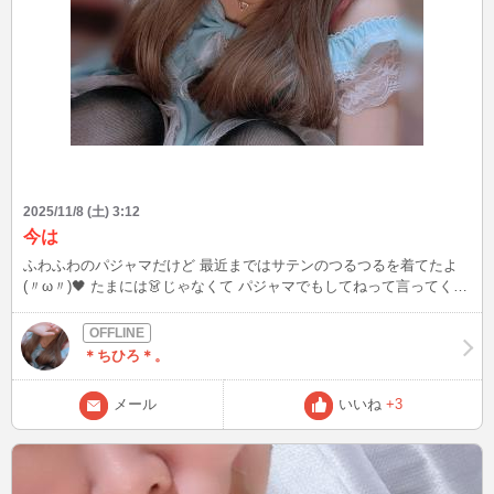
2025/11/8 (土) 3:12
今は
ふわふわのパジャマだけど 最近まではサテンのつるつるを着てたよ
(〃ω〃)🖤 たまには👗じゃなくて パジャマでもしてねって言ってくれ
るから 可愛いのを着てしてみようかな？💓 ありがとうございました
🥰 パジャマの写真ダメなのか また一覧から表示されなくなったよ(＞
＜)笑 パンの写真を背景に変えました💚
＊ちひろ＊。
メール
いいね
+3