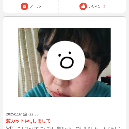
メール
いいね
+3
2025/11/7 (金) 22:35
髪カット✂️⸒⸒しまして
皆様、こんばんは(*^^*) 昨日、髪カットしに行きました。 もともとシ