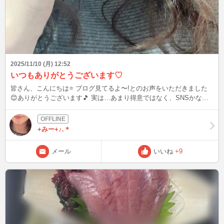
2025/11/10 (月) 12:52
いつもありがとうございます♡
皆さん、こんにちは⭐️ ブログ見てるよ〜!とのお声をいただきました
😊ありがとうございます🎵 実は…あまり得意ではなく、SNSかなり
疎くて😅ですが日常のことなど随時アップできたらなと思っています
🎵 【悩みが無くなったようですね✨】 本日本業であるお取引先様が
来社、会ってすぐに言われた一言です! どうやらスピリチュアルを感
+みー+♪.＊
じるお方だったようです。 【環境の変化に戸惑いながらもそのまま
の自身でいることが周りを幸せにしますよ。】 何度も伝えさせて下
メール
いいね
+9
さい🥹 仲良しさん、皆さんの存在こそ私が輝けます✨いつもありがと
うございます🧡 本日の画像は先日のデジタルパーマの正面です‼️で
も…友人がセットしてくれた感じと違う…😅