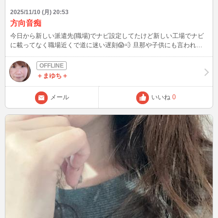
2025/11/10 (月) 20:53
方向音痴
今日から新しい派遣先(職場)でナビ設定してたけど新しい工場でナビ
に載ってなく職場近くで道に迷い遅刻😱💨 旦那や子供にも言われる
けどいつまでたっても方向音痴なおらんわぁ～😭😭
＋まゆち＋
メール
いいね
0