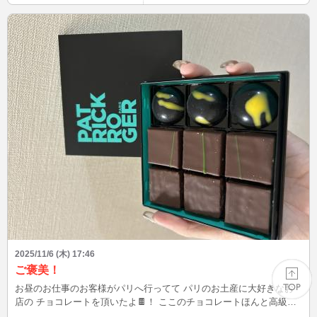
2025/11/6 (木) 17:46
ご褒美！
お昼のお仕事のお客様がパリへ行ってて パリのお土産に大好きなお
店の チョコレートを頂いたよ🍫！ ここのチョコレートほんと高級過
ぎて ご褒美すぎるー(∩˘꒳˘∩ )♡゛ いつも可愛がってくれるお客様に感
PAGE TOP