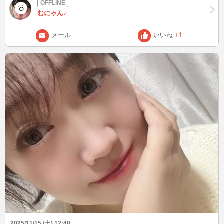
ころ、この写真のような経緯になった訳です。病名は伏せます こん
な状態になってはいても家事やら は何とか無理しない程度にこなし
むにゃん♪
てます(*´ `*) 皆様とお話出来る事で私も元気を頂けたりするのでお時
間合う方いらっしゃいましたらよろしくお願いします☺️
メール
いいね
+1
2025/11/15 (土) 12:48