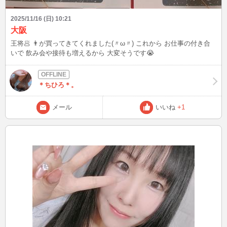
2025/11/16 (日) 10:21
大阪
王将🥟 👨が買ってきてくれました(〃ω〃) これから お仕事の付き合
いで 飲み会や接待も増えるから 大変そうです😭
＊ちひろ＊。
メール
いいね
+1