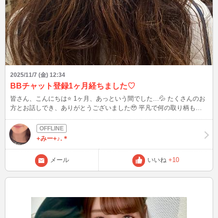
2025/11/7 (金) 12:34
BBチャット登録1ヶ月経ちました♡
皆さん、こんにちは⭐️ 1ヶ月、あっという間でした…💦 たくさんのお
方とお話しでき、ありがとうございました🥹 平凡で何の取り柄もな
い私を支えてくださっている名誉と才能、圧倒的な知識と包容力をお
持ちな仲良しさんを始め、お話ししたことがあるお方も私にとっては
大事な経験を与えてくださいました✨ 本当に感謝しかありません🥹
+みー+♪.＊
これから出会うご新規様も私のことを知っていただけますと嬉しいで
す🎵 与えてもらうだけではなく、与えられるようないちパフォーマ
メール
いいね
+10
ーとして日々成長できたらなと思っています😊 そして!今月のみです
がイベントを企画しております🤭来週あたりから発信していく予定で
す‼️ でも…すべる可能性もある気がします（笑） その時は笑ってくだ
さい🤣 本日は23時よりご予約いただいておりますが26時あたりまで
イン予定です⭐️ 皆さまにお会いできるのをお待ちしております😊 本
日の画像は友人が私に絶対に似合うと言っ てかけてくれたデジタル