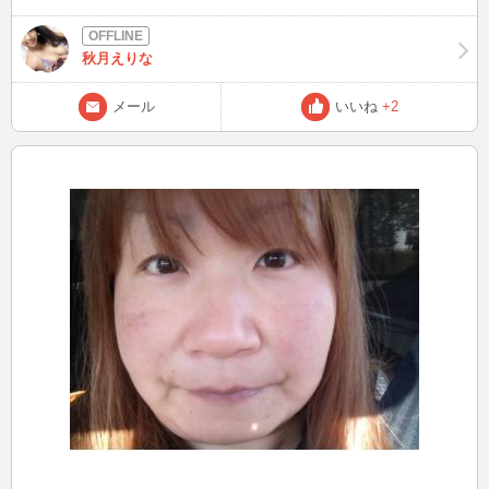
勝ちです。 理由は、リクエストいただいてインしても来られない方
がほとんどだからです。 待機を見て違うと思われたのかもしれませ
んし、そのような方々をいちいち責めたりはしませんが、人の時間を
秋月えりな
使っているということを考えていただきたいです。 また、ここはノ
ンアダルトサイトです。 ノンアダルトとは、人前でできないような
メール
いいね
+2
姿にならないということです。 他の女性が何をしているのか知りま
せんが、私は一切脱ぎませんし映しません。 迷惑なのでそういった
ことをしている女性は本当に止めてください。 アダルトを求められ
る男性はお教えしますのでアダルトサイトにお越しください。 アダ
ルトをしたい女性は紹介しますのでアダルトサイトに登録してくださ
い。 Hなことは好きなのでそういったお話はしていただいて構わない
ですし、男性が脱いだり見せたりするのは構いませんが、私に求める
ことはおやめください。 以上お知らせでした。