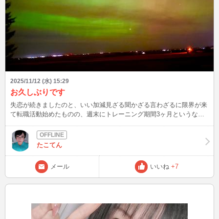
2025/11/12 (水) 15:29
お久しぶりです
失恋が続きましたのと、いい加減見ざる聞かざる言わざるに限界が来
て転職活動始めたものの、週末にトレーニング期間3ヶ月というなの
バイトになり週７働いております笑 本日はこちらの国の終戦記念日
の為祝日でお休みでしたのと、オーロラ絶好調らしく少し車で走って
ばっちり観れました！ 今までで一番良いのでお裾分けさせてくださ
たこてん
い チャットはまちまちになりますが、土日の昼過ぎからだと待合せ
はいつでもお待ちしておりまーす♡よろしくお願いします
メール
いいね
+7