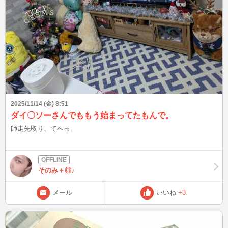
2025/11/14 (金) 8:51
ダイ〇ソーさんでももう始まってたもんで。
師走先取り、てへっ。
そのみ＋◎♪
メール
いいね
+3