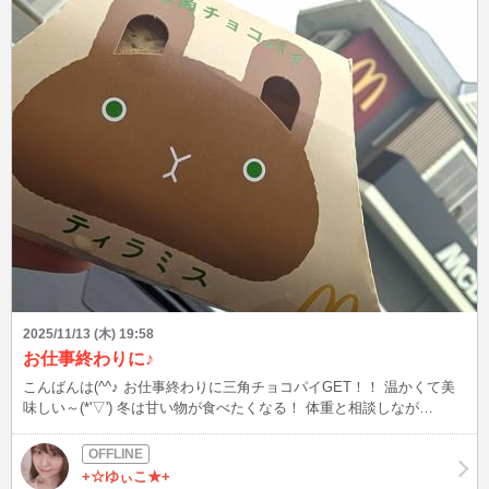
2025/11/13 (木) 19:58
お仕事終わりに♪
こんばんは(^^♪ お仕事終わりに三角チョコパイGET！！ 温かくて美
味しい～(*'▽') 冬は甘い物が食べたくなる！ 体重と相談しなが
ら・・・。 ちょこちょこ食べますww
+☆ゆぃこ★+