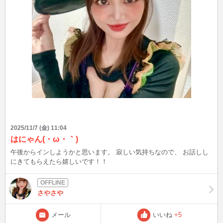
パーマになります🎵韓国人風だそうです⭐️（私は日本人）
2025/11/7 (金) 11:04
はにゃん(・ω・｀)
午後からインしようかと思います。 寂しい気持ちなので、 お話しし
にきてもらえたら嬉しいです！！
さやさや
メール
いいね
+5