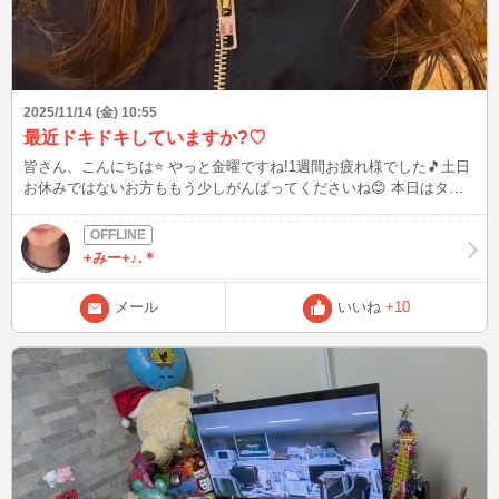
2025/11/14 (金) 10:55
最近ドキドキしていますか?♡
皆さん、こんにちは⭐️ やっと金曜ですね!1週間お疲れ様でした🎵土日
お休みではないお方ももう少しがんばってくださいね😊 本日はタイ
トルどおり人肌恋しい季節…ということで少しドキドキするお話をさ
せて下さい🤭 大好きだよ ずっと一緒にいたい 君のすべてが知りたい
何をしていても君のことが離れない 入力しているだけでもドキドキ
+みー+♪.＊
しています（笑） 女性が言われて嬉しい言葉とのことです🤭数年前
にとある方より教えてもらいました! ちなみに私は… 今夜は帰したく
メール
いいね
+10
ない です🤭 なかなか言えない?（笑） ドキドキすることによって
女性は魅力がアップするようなので言われたら嬉しいですよね🥹 本
日の画像は友人にデジタルパーマをかけてもらった後、ご飯に行って
きました✨ とっても楽しかったです🎵