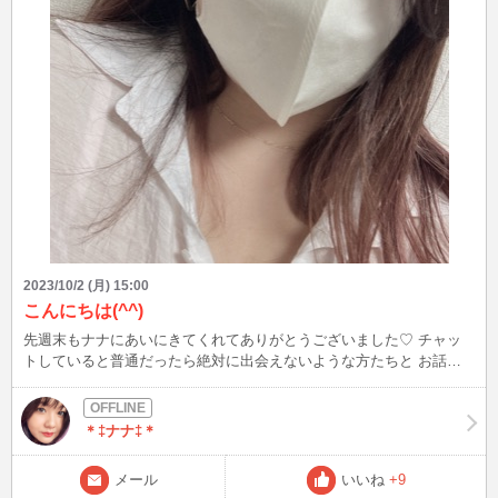
が、馬鹿ではないと思います。 ただ、知識不足や経験値不足による
頭の悪さ。 もしくはプライドや誇りを傷つけられた結果、被害者意
識がと防衛本能故に、つい感情的になって反論した…はあるかもしれ
ません。 落ち度があった以上、言われるのは致し方ないとはい
え…。 男性側の言い方に傷ついたのはこちらも一緒なので、そこは
お互い様じゃないかしら？ 議論や反論とかする時はお互い冷静じゃ
ないし、それぞれ良くなかったところはあると思うんで、素直に認め
てごめんなさいと謝るのが、1番の解決かな？？？ そして今後は、仮
に相手の意見が間違ってたとしても、そういう意見もあるんだ
ね！！！ けど、私は○○○○と思ったからさ(＾ω＾) どう思う？ と、自
分の意見も言いつつ、相手の意見もしっかり聞く態度を示せばいいか
なぁと考えてるのですが…。 皆さまは、どう考えますか？？ 次は
10/3(火)21:30～です！ 朝と夜は寒くなってまいりましたので、風邪
などひかないようご自愛ください。
2023/10/2 (月) 15:00
こんにちは(^^)
先週末もナナにあいにきてくれてありがとうございました♡ チャッ
トしていると普通だったら絶対に出会えないような方たちと お話し
たりするのがすごく楽しいです☆彡 それに優しい方ばかりなので嬉
しい(〃▽〃)ﾎﾟｯ♡ これからもナナ会いに来てくれる方達の癒しの存
在になれるようにがんばりますっ♪ ではではまた週末お会いできるの
＊‡ナナ‡＊
楽しみにしていますね(^^)/ (※ちなみに再来週はお休みです＞＜) 今週
も頑張りましょうっ(`･ω･´)♡♡
メール
いいね
+9