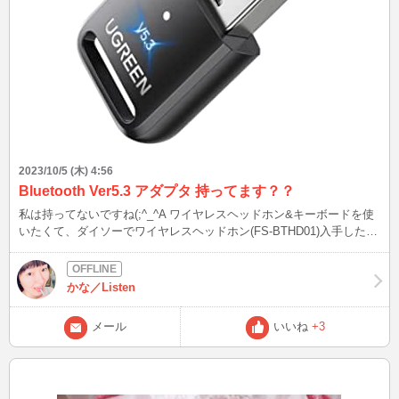
2023/10/5 (木) 4:56
Bluetooth Ver5.3 アダプタ 持ってます？？
私は持ってないですね(;^_^A ワイヤレスヘッドホン&キーボードを使
いたくて、ダイソーでワイヤレスヘッドホン(FS-BTHD01)入手したも
のの…。 私のPC(Windows10)はBluetooth Ver5.3に対応してないた
め、ペアリングできませんでした(´;ω;｀) 有線は寿命が長いメリット
はあるものの、ほかの周辺機器と絡まるのがデメリットで、それがス
かな／Listen
トレスになるのも嫌じゃないですか？？ 私の扱い方にも問題ありま
すが、キーボード入力音やマウスのクリック音をマイクが拾ってしま
メール
いいね
+3
い、それが会話中の妨げになってもいけないのかなと思い、これを機
会に買い換えようと至ったわけです。 皆さんはそういうの気にしま
す？？？ 次は10/5(木)22:30～です！ 寒露の折、どうぞお身体をおい
といください。