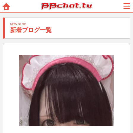
BBchatTV
ホー
メニ
ム
ュー
NEW BLOG
新着ブログ一覧