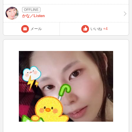
～」 と声かけても潜伏を決め込む。 ちゃんと見つけない限り、絶対
に声を出さないタイプ。 そうなった黒猫を探し出すのは至難の業
で、向こうが腹ペコになって出没するまで見つけられなかったのです
かな／Listen
が…(~_~;) 皆さんは室内で行方不明になった猫を、必死に探したこと
ありますか？？ 次は10/7(土)22:00～です！ 心も静まる好季節、ご壮
メール
いいね
+4
健にお過ごしくださいませ☆彡