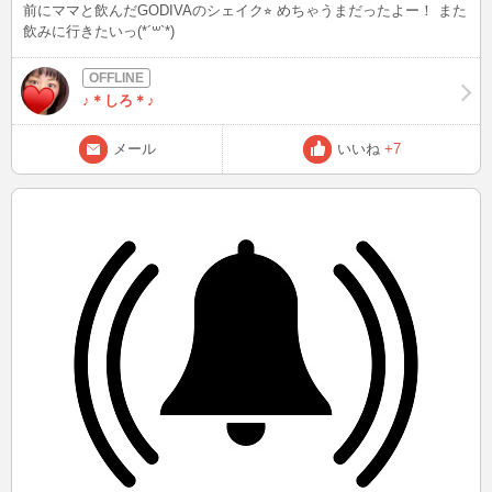
前にママと飲んだGODIVAのシェイク⭐︎ めちゃうまだったよー！ また
飲みに行きたいっ(*´꒳`*)
♪＊しろ＊♪
メール
いいね
+7