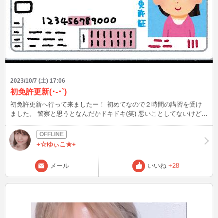
2023/10/7 (土) 17:06
初免許更新(･-･`)
初免許更新へ行って来ましたー！ 初めてなので２時間の講習を受け
ました。 警察と思うとなんだかドキドキ(笑) 悪いことしてないけど
(>_<) 講習前におじさんがスマホをしまわなくて少し言い合いになっ
ていて怖かった… ゴールド免許目指すぞー！
+☆ゆぃこ★+
メール
いいね
+28