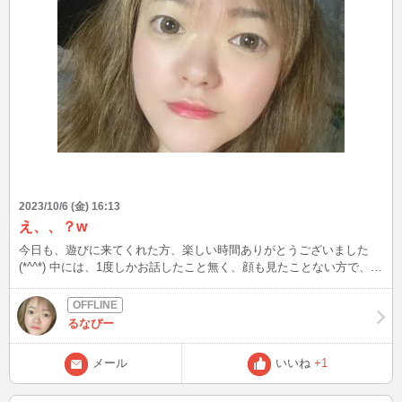
2023/10/6 (金) 16:13
え、、？w
今日も、遊びに来てくれた方、楽しい時間ありがとうございました
(*^^*) 中には、1度しかお話したこと無く、顔も見たことない方で、し
ばらく間も空いていて、私もなかなか思い出せないことに腹を立てら
れた方もいるようです 私に至らない部分があったとは思いますが、
あまりにも心が狭っ!!って正直思いましたw そこまで私は賢くないし
るなぴー
完璧じゃないです。 何度も絡んで頂けてた相手なら分かりますけど
σ(^_^; でも勉強になりました。 またタイミングを見てINしますの
メール
いいね
+1
で、皆さん、遊びに来てくださいm(_ _)m