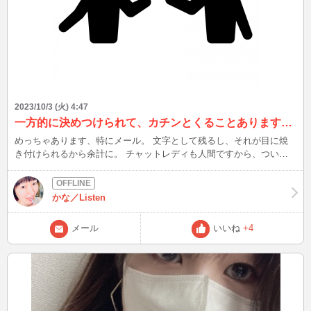
2023/10/3 (火) 4:47
一方的に決めつけられて、カチンとくることあります？？
めっちゃあります、特にメール。 文字として残るし、それが目に焼
き付けられるから余計に。 チャットレディも人間ですから、つい感
情的になって反論したくなることはあります(;^_^A でも本当に悪い癖
だなと、心から反省。 反論は相手と同じ土俵に乗ってしまい、何の
解決にもならない。 論破して勝っても自己満足止まりで、むしろ自
かな／Listen
分の首を絞める致命的な行為だなと。 仮に相手が間違ってたとして
も、そういう意見もあるんだねぇ～～～（´∀｀*）ｳﾌﾌ とまずは受け入
メール
いいね
+4
れることが大事だなと、心から噛み締めました。 自分の意見を否定
されて気持ち良くなる人は、まずいないですからね(^-^; リアルタイム
で会話してる時は相手の話すスピード、声の高低である程度感情を推
測することができるんですけど…。 文字はそれがない分どうとでも
解釈できてしまうから、誤解を生みやすいです。 「なんで女はすぐ
自分が否定されたって思うの？馬鹿なの？？」 と聞かれたのです