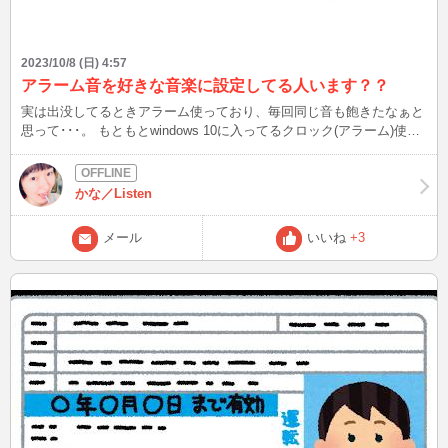
2023/10/8 (日) 4:57
アラーム音を好きな音楽に設定してる人います？？
実は出没してるときアラーム使っており、毎回同じ音も飽きたなぁと
思って･･･。 もともとwindows 10に入ってるクロック(アラーム)使っ
て、スポティファイをダウンロードしたら行けるのかな？？ と思っ
たら違うらしい。 もともと入ってる音しか使えないようだ。 これは
スマホもしくはタブレット使って…しかないのか？？ 皆さんは、普
かな／Listen
段アラーム使います？？ 次は10/8(日)23:00～です！ 秋の美味しいも
の食べて、元気に過ごしましょう♪
メール
いいね
+3