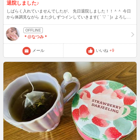
退院しました♪
しばらく入れていませんでしたが、 先日退院しました！！＾＾ 今日
から体調見ながら また少しずつインしていきます( ´ ▽ ` )♪ よろしく
お願いします（＾Ｏ＾）
＊@なつみ＊
メール
いいね
+9