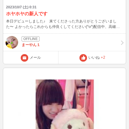
2023/10/7 (土) 0:31
ホヤホヤの新人です
本日デビューしました♪ 来てくださった方ありがとうございまし
た〜 よかったらこれからも仲良くしてください(^o^)配信中、高確率
で猫が出るよ～猫好きさんは是非！ ではおやすみなさいzzz
まーやん１
メール
いいね
+2