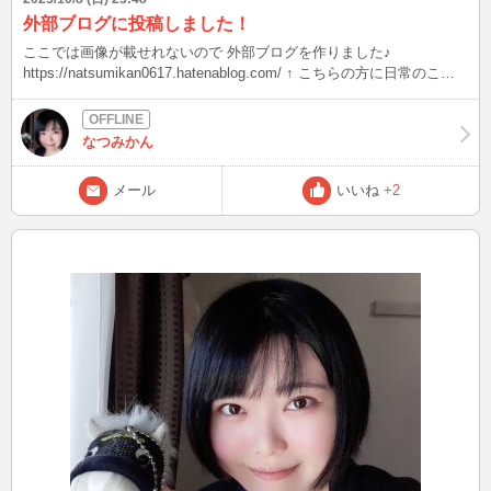
外部ブログに投稿しました！
ここでは画像が載せれないので 外部ブログを作りました♪
https://natsumikan0617.hatenablog.com/ ↑ こちらの方に日常のこと
や お礼などは書いていこうと 思っています。 BBブログの方はログ
インするとき などに使用します(*´∇｀*)
なつみかん
メール
いいね
+2