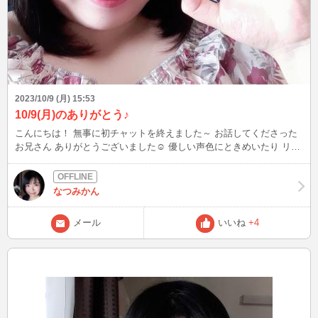
2023/10/9 (月) 15:53
10/9(月)のありがとう♪
こんにちは！ 無事に初チャットを終えました～ お話してくださった
お兄さん ありがとうございました☺️ 優しい声色にときめいたり リー
ドしてくださる男らしさに キュンとしたりで普段味わうことのない
感情にたくさんなりました(///ω///)♪ 明日は夕方頃から1時間ほどです
が できると思うのでまたチャットに ログインします。 写真貼れるよ
なつみかん
うになっていたので これからこっちのブログで更新していきます
ね。 写真は今日着ていたワンピースです！ SHEINで新しく購入した
メール
いいね
+4
のはいいけど サイズが大きくて胸元セクシーに なりすぎ問題のワン
ピースが チャットで大活躍しました♪