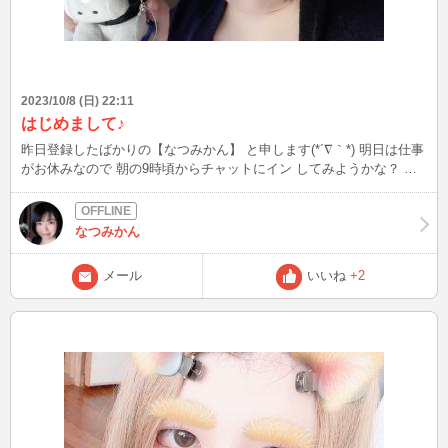
2023/10/8 (日) 22:11
はじめまして♪
昨日登録したばかりの【なつみかん】 と申します(*´∇｀*) 明日は仕事
がお休みなので 朝の9時頃からチャットにイン してみようかな？ と
思っています。 一緒にお話してもらえたら とっても嬉しいです！ 日
記に写真貼ろうとしたら 全く画像が表示されなくて 困ったな… これ
からも日記は書いていきますので 読んでもらえると喜びます♡
なつみかん
メール
いいね
+2