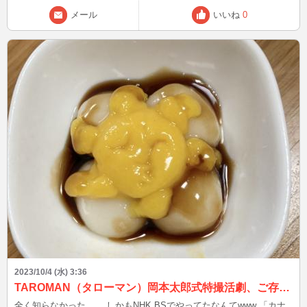
メール
いいね
0
2023/10/4 (水) 3:36
TAROMAN（タローマン）岡本太郎式特撮活劇、ご存じですか？
全く知らなかった…。 しかもNHK BSでやってたなんてwww 「カナ