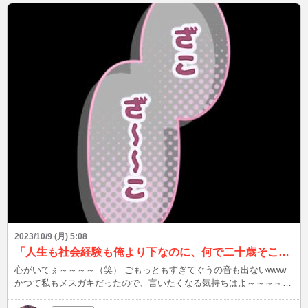
2023/10/9 (月) 5:08
「人生も社会経験も俺より下なのに、何で二十歳そこそこ(特に学生)で俺と対等だと思ってるの？」
心がいてぇ～～～～（笑） ごもっともすぎてぐうの音も出ないwww
かつて私もメスガキだったので、言いたくなる気持ちはよ～～～～～
～～くわかります( ´∀｀ ) 改めて当時の自分を思い出してみたんです