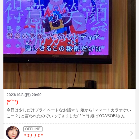
2023/10/8 (日) 20:00
(*ˊ˘ˋ*)
今日は少しだけプライベートなお話☆ミ 娘から｢ママー！カラオケい
こー？｣と言われたのでいってきました( * ॑꒳ ॑*) 娘はYOASOBIさんの
｢アイドル｣とか 大好きなちぃかわの歌、 童謡とか歌って2人なのに3
時間弱歌ってたw.w でもと〜ってもたのしかったです♡ なにより一生
懸命歌う娘がかわいい♡w 今日も21時半から22時までの間でログイン
＊‡ナナ‡＊