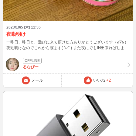
2023/10/5 (木) 11:55
夜勤明け
一昨日、昨日と、遊びに来て頂けた方ありがとうございます（≧∇≦）
夜勤明けなのでこれから寝ます( ˘ω˘ ) また夜にでもIN出来ればします
んで ぜひ遊びに来てくださいねー(´ω｀*)
るなぴー
メール
いいね
+2