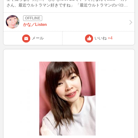
さん、最近ウルトラマン好きですね」 「最近ウルトラマンのパロデ
ィのタローマンというのにはまってます。一話5分くらいなので観や
すいです」 タローマン？？ なんだそれは？？？ と興味を持ったわけ
です（笑） なんだこれは！？ 中毒性のあるOPで、じわじわ来るwww
かな／Listen
ニンテンドウ64用ソフト『がんばれゴエモン ～ネオ桃山幕府のおど
り～』の挿入歌、おれはインパクト(歌:水木一郎)思い出した(#^.^#) 基
メール
いいね
+4
本的にはオムニバス形式で、サクサク見れるのは良いですね^^ なん
で！？ww と突っ込みたくなる作品で、アニメで言うとチャージマン
研みたいなサブカルチャー。(チャージマン研、分かる人いるかな
ぁ？？？) 具体的に言うと、字幕やナレーションでごまかす低予算
感。 視聴者置いてけぼりで、アウトというアウトをやり尽くす制作
陣。 役者の棒読みに超展開。 そしてタローマンがカッコ悪いwww ふ
しぎなおどりって、ドラクエか～い！！ 遊びを真剣に命がけでやれ
と説教する変なヒーロー（笑） 目的が無いことが目的！？ 職業は人
間？？ とナレーションに解説されるあたり、ヒーローらしからぬ行
動が多く、自由すぎてシュール。 しかもBlu-ray & DVD発売！？ かる
たまでΣ(･ω･ﾉ)ﾉ！？ 人を選びそうな作品ではあるものの、好きな人
は好きかも！ と私は思ったのですが…。 タローマン見たいと思って
くれる人いるかなぁ・・?？（笑） 次は10/4(水)23:00～です！！ さわ
やかな秋晴れの下、どうぞお健やかにお過ごしください。