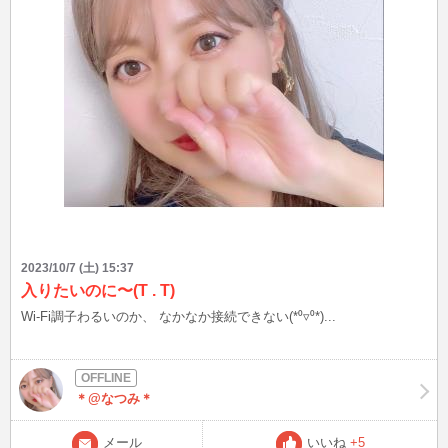
2023/10/7 (土) 15:37
入りたいのに〜(T . T)
Wi-Fi調子わるいのか、 なかなか接続できない(*⁰▿⁰*)...
＊@なつみ＊
メール
いいね
+5