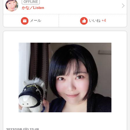
が、経験値がないからこそ社会を、大人を舐めてました…。 社会の
厳しさも知らない、大人の苦労を知らないにもかかわらず 「うっせ
かな／Listen
えんだよ糞ジジイ！！！口だけなら誰でも言えるんだよ！！！！」
と、目の前のことで感情的になってイライラしてましたwww 自分が
メール
いいね
+4
正しいと思ってて、プライド高いから認めたくなかったんでしょう。
今まで思い通りに行ったから、自分中心に物事が進むと思ってたんで
しょうね。 周りの大人が甘やかしてくれて、優しく対等に接してく
れたから自分も対等だと勘違いして(;^_^A 相手の立場になってものを
考えることもできない、上から目線で相手が傷つく言い方する傲慢な
メスガキでした。 皆さんもご存知の通り、社会は甘くないですよ
ね？？？ 案の定、苦労しました（笑） 当時勤めてたアルバイト先で
は、私より後から入った子が新人トレーナーに任されたり。(信用無
い私は任されないwww) 私の方が先に入社してるのに、経験値高いの
になんで…？ と思ってましたが、今思い返すと私が悪かったなぁ
(^▽^;) 当時の皆さんは、反抗期ってありましたか？？ 次回は
10/9(月)23:59～です！ どうぞ、秋晴れの空をお楽しみくださいませ^^
2023/10/8 (日) 23:48