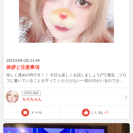
2023/10/8 (日) 21:49
挨拶と注意事項
珍しく遅めのINです！！ 今日も楽しくお話しましょう(^^) 最近…プロ
フに書いていることを守って いただけない一部の方がいるので少
し。 基本ノンアダで、マイクNGです。 理由としてはマイクは家族が
いる為です。 アダルトは運営にも禁止事項に されていますし、もし
私がしてしまうと 他のオペレーターの女の子に迷惑が かかってしま
ちろちゃん
うので出来ません。 ただここで勘違いしないで欲しいのが 「え、じ
ゃ下ネタも？」と思わないで ください笑 そこまでピュアじゃないで
メール
いいね
+1
す笑笑 「身近な人には言えない癖」 そういうのじゃんじゃん言って
下さい！ 引かないですし、私の脳内世の中経験の フォルダーに仲間
入りするだけです！ なので気兼ねなく話しましょ！！