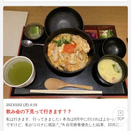
2023/10/2 (月) 4:19
飲み会の下見って行きます？？
私は行きます、行ってきました♪ 本当は9月中に行ければよかったん
ですけど、私がコロナに感染;^_^A 自宅療養優先した結果、10月に持
ち越し。 時間が合わないってこと、ありますよね？？ 叔母と2人で行
PAGE TOP