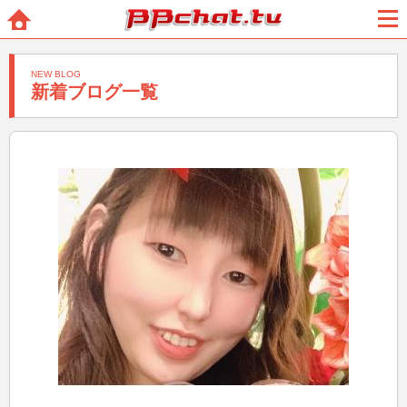
BBchatTV
ホー
メニ
ム
ュー
NEW BLOG
新着ブログ一覧