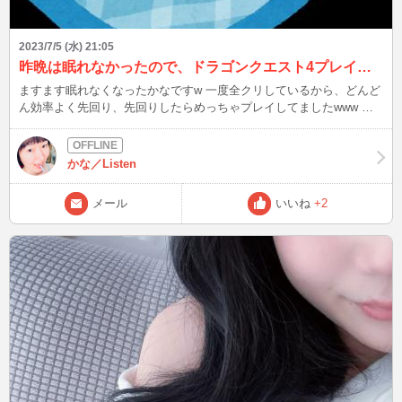
2023/7/5 (水) 21:05
昨晩は眠れなかったので、ドラゴンクエスト4プレイしたら
ますます眠れなくなったかなですw 一度全クリしているから、どんど
ん効率よく先回り、先回りしたらめっちゃプレイしてましたwww そ
れで、起きる時間がいつもとあんまり変わらなく･･･^^; これじゃあ、
昨晩は何のために早く切り上げて早く寝ようとしたんだかわかんなく
なっちゃいますね。 皆さんは、目が冴えて眠れなくなることはあり
かな／Listen
ますか? この後21:30〜02:00です！ 夏風邪などひかぬよう、お体には
十分お気をつけくださいませ。
メール
いいね
+2