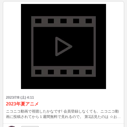
2023/7/8 (土) 4:11
2023年夏アニメ
ニコニコ動画で視聴したかなです! 会員登録しなくても、ニコニコ動
画に投稿されてから１週間無料で見れるので。 第1話見たのは ☆おか
しな転生 ☆幻日のヨハネ -SUNSHINE in the MIRROR- ☆『ライザの