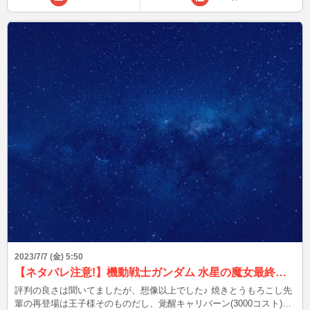
2023/7/7 (金) 5:50
【ネタバレ注意!】機動戦士ガンダム 水星の魔女最終回見たかなです!
評判の良さは聞いてましたが、想像以上でした♪ 焼きとうもろこし先
輩の再登場は王子様そのものだし、覚醒キャリバーン(3000コスト)カ