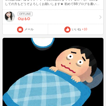
しての方もどうぞよろしくお願いします★ 初めてBBブログを書いて
みます(*'ω'*) ブログってあまり書いたことがないので緊張してます...(
;∀;)ﾄﾞｷﾄﾞｷ 久しぶりにプロフ画像を変更しました♪ いかがでしょう
か？
◎はる◎
メール
いいね
+10