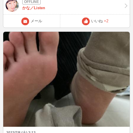
アトリエ ～常闇の女王と秘密の隠れ家～』 ☆わたしの幸せな結婚 途
中で辞めようかなと検討している作品もあれば、面白そうだから最後
かな／Listen
まで見てみようかなと思っているのも･･･! 最低第3話ぐらい目安に判
断してもいいかなと。 第1話だけじゃわからないし、情報不足なとこ
メール
いいね
+2
ろもあるので(；´∀｀) 皆さんは、2023年夏アニメ何見ましたか？ 次
は7/8(土)22:00～04:30です！ いよいよ夏本番を迎えます、暑さに負け
ず健康に過ごしましょう♪
2023/7/8 (土) 2:13