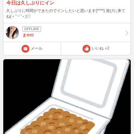
今日は久しぶりにイン
久しぶりに時間ができたのでインしたいと思います(*^^*) 遊びに来て
ね(﹡ˆ﹀ˆ﹡)♡
まや///
メール
いいね
+2