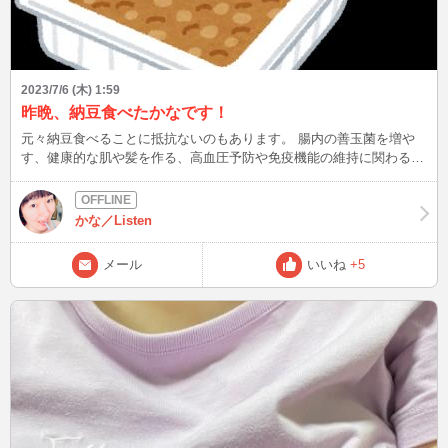
2023/7/6 (木) 1:59
昨晩、納豆食べたかなです！
元々納豆食べることに抵抗ないのもあります。 腸内の善玉菌を増や
す、健康的な肌や髪を作る、高血圧予防や免疫機能の維持に関わる栄
養素を摂れるなどなど! 良い効果があるから、摂取して損はないか
と。 食べてみた体感としては、お腹の調子はかなり改善されますね!
あと、納豆食べて太ったことないかも･･･。 皆さんは、納豆食べます
かな／Listen
か？ 共通点増えると嬉しいから、もしよかったら教えてください♪ 次
は07/06(木)22:00～02:00の予定です! 身体にこたえる猛暑が続きます
メール
いいね
+5
が、夏バテなどされませんように。