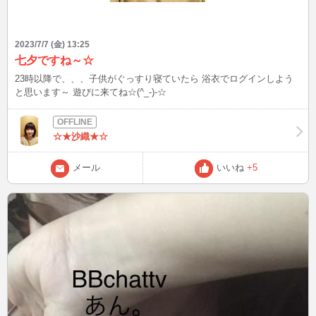
2023/7/7 (金) 13:25
七夕ですね～☆
23時以降で、、、子供がぐっすり寝ていたら 浴衣でログインしよう
と思います～ 遊びに来てね☆(^_-)-☆
☆★沙織★☆
メール
いいね
+5