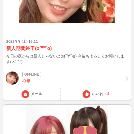
2023/7/8 (土) 19:11
新人期間終了(oˆ罒ˆo)
今日の夜からは新人じゃないよ(◍¯∀¯◍) 今後もよろしくお願いしま
す(ㅅ´ ˘ `)
心彩
メール
いいね
+4