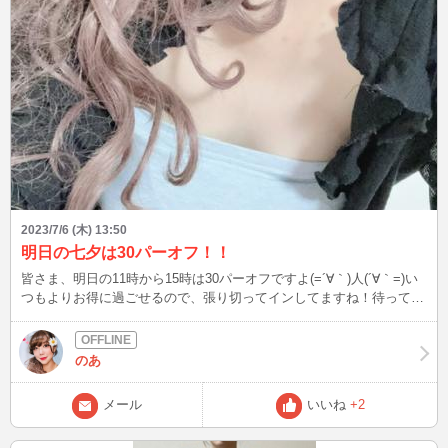
2023/7/6 (木) 13:50
明日の七夕は30パーオフ！！
皆さま、明日の11時から15時は30パーオフですよ(=´∀｀)人(´∀｀=)い
つもよりお得に過ごせるので、張り切ってインしてますね！待ってま
すね！いきなりイン大歓迎です〜。 では、体に気をつけてください
ね^ ^
のあ
メール
いいね
+2