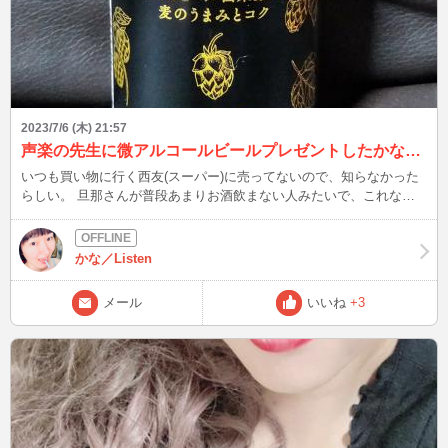
2023/7/6 (木) 21:57
声楽の先生に微アルコールビールプレゼントしたかなです！
いつも買い物に行く西友(スーパー)に売ってないので、知らなかった
らしい。 旦那さんが普段あまりお酒飲まない人みたいで、これなら
飲めるんじゃないですか？と私が提案しました! いざプレゼントした
ら、こないだ足腰痛めてしまったので酒は控えていると。 一緒に入
れてた保冷剤が気に入ったらしく、痛めたとこ冷やすのに使ってまし
かな／Listen
た(⌒-⌒; ) 皆さんは、微アルコールビール飲んだ事ありますか？ この
後、22:45〜02:00です！ これから本格的な猛暑がやってきますが、今
メール
いいね
+3
のうちから鋭気を養って乗り切りましょう♪