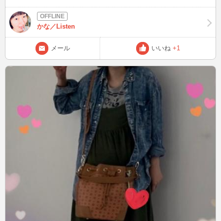
ッコいい(BGMの入り方最高だ)し、風向き変わった人たちざまぁwww
プロローグのﾄｯﾁｬﾏや先生、かつての仲間出てきた時点で目頭うるう
る･･･。 プロスペラがエリクト抱いて、復讐者から母に戻ったところ
かな／Listen
で(´;ω;｀) あとF91パロも泣いた(T_T) 第一話と対比してて余計に涙を
誘う!(ひ～か～る～か～ぜのなか～～♪) ただ「セシリーの花なんだ
メール
いいね
+1
よ!」は笑ったww(F91ラストの台詞ww) 今回の最終回、他にも過去作
のオマージュありましたが･･･。 視聴した方、わかりました？ この話
で盛り上がるとめちゃくちゃ嬉しいので、わかった方は教えてくださ
い(^^♪ 次は07/07(金)22:00～02:30の予定です！ 海山の恋しい季節と
なりました、お身体に気をつけて夏を満喫ください^^