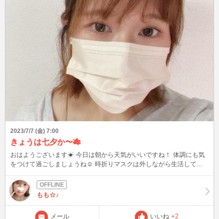
2023/7/7 (金) 7:00
きょうは七夕か〜🎋
おはようございます☀ 今日は朝から天気がいいですね！ 体調にも気
をつけて過ごしましょうね☺️ 時折りマスクは外しながら生活してま
すが…まだ恥ずかしかったり日焼け対策としてもマスクは常備してま
す😷 みなさんはどうしてますか？ 七夕の夜はきっと晴れてるだろう
からお星さま見えるといいですね⭐️ 何かお願い事しましたか🎋？ わ
もも☆♪
たしのお願い事は…内緒です💕
メール
いいね
+2