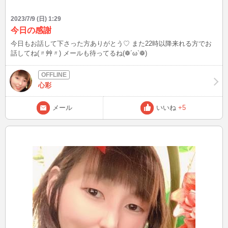
2023/7/9 (日) 1:29
今日の感謝
今日もお話して下さった方ありがとう♡ また22時以降来れる方でお
話してね(〃艸〃) メールも待ってるね(❁´ω`❁)
心彩
メール
いいね
+5