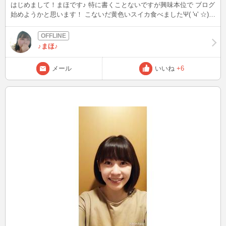
はじめまして！まほです♪ 特に書くことないですが興味本位で ブログ
始めようかと思います！ こないだ黄色いスイカ食べましたΨ( 'ч' ☆)
とっても美味しかったです(*^^*) チャットでは顔出ししていないので
口元だけですが、こんな顔してます笑 実際は眼鏡っ娘になっており
ますm(_ _)m メガネ好きな方メッセージ待ってまーす( *´꒳`*)/
♪まほ♪
メール
いいね
+6