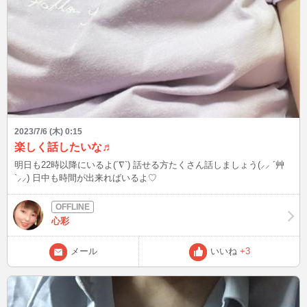
2023/7/6 (木) 0:15
楽しく話したいな♬
明日も22時以降にいるよ(´∇`) 話せる方たくさん話しましょう(⸝⸝ ´艸
`⸝⸝) 日中も時間が出来ればいるよ♡
心彩
メール
いいね
+3