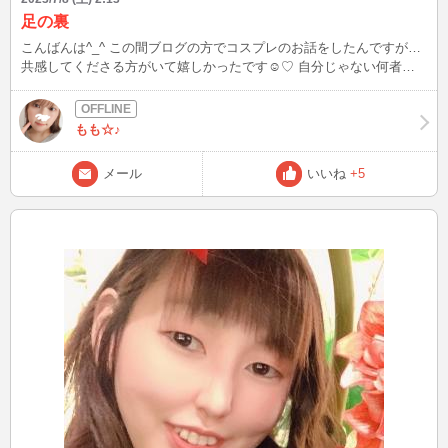
足の裏
こんばんは^_^ この間ブログの方でコスプレのお話をしたんですが…
共感してくださる方がいて嬉しかったです☺️♡ 自分じゃない何者か
に変身できるのっていいですよね♪ 出かけてて家に帰ってきたら、す
ぐ靴下を脱ぎたくなりませんか？ わたしは玄関に上がったらすぐ脱
いで足の汚れを見ます（笑） きょうはあんまり汚れてないみたいだ
もも☆♪
けど汗で蒸れ蒸れです みなさんは足の裏みるの好きですか？
メール
いいね
+5