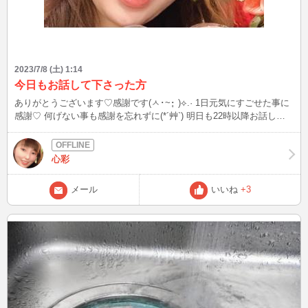
2023/7/8 (土) 1:14
今日もお話して下さった方
ありがとうございます♡感謝です(ㅅ･~･̥ )⟡.· 1日元気にすごせた事に
感謝♡ 何げない事も感謝を忘れずに(*´艸`) 明日も22時以降お話しま
しょうゎ‹ゎ‹（๑ ᷇ 𖥦 ᷆๑)♡ゎ‹ゎ‹
心彩
メール
いいね
+3