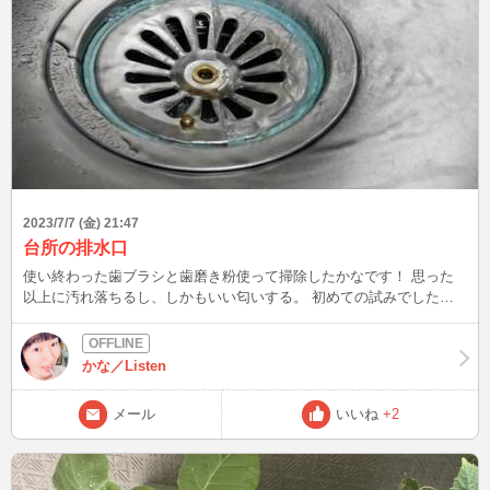
2023/7/7 (金) 21:47
台所の排水口
使い終わった歯ブラシと歯磨き粉使って掃除したかなです！ 思った
以上に汚れ落ちるし、しかもいい匂いする。 初めての試みでした
が、やった価値ありました( ＾∀＾) 皆さんは、台所の排水口掃除しま
すか？ この後、22:30〜04:10です！ 今夜は七夕ですね♪ 暑熱耐え難
き時節、夏風邪など召されませぬようご自愛ください。
かな／Listen
メール
いいね
+2