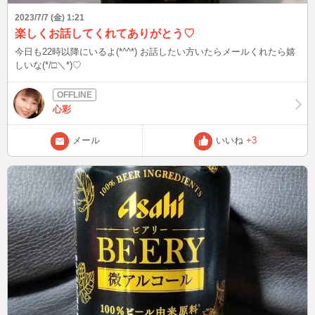
2023/7/7 (金) 1:21
楽しくお話してくれてありがとう♡
今日も22時以降にいるよ(*^^*) お話したい方いたらメールくれたら嬉
しいな(*/□＼*)♡
心彩
メール
いいね
+3