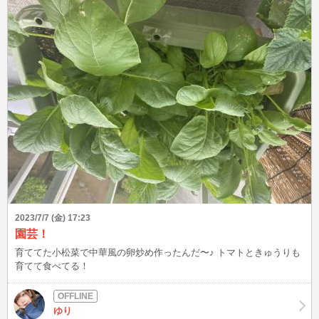
2023/7/7 (金) 17:23
園芸！
育ててた小松菜で中華風の卵炒め作ったんだ〜♪ トマトときゅうりも
育てて食べてる！
ゆり