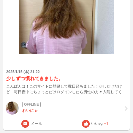
2025/1/15 (水) 21:22
少しずつ慣れてきました。
こんばんは！このサイトに登録して数日経ちました！少しだけだけ
ど、毎日夜中にちょっとだけログインしたら男性の方々入院してくだ
さい。入室してくださいました！とってもうれしかった！ありがと
う！それから覗きをしてくださった方々もありがとうございます！今
度は入室してきてね！
れいにゃ
メール
いいね
+1