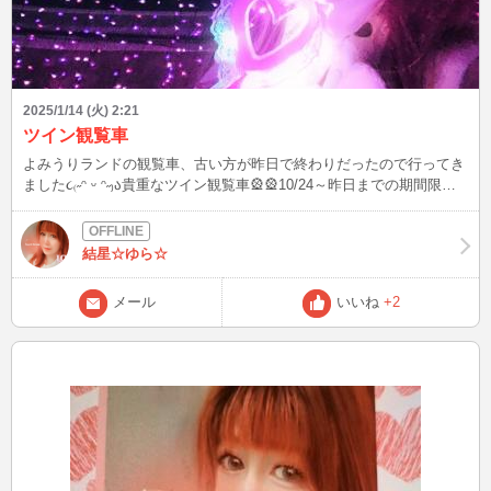
2025/1/14 (火) 2:21
ツイン観覧車
よみうりランドの観覧車、古い方が昨日で終わりだったので行ってき
ました૮₍˶ᵔ ᵕ ᵔ˶₎ა貴重なツイン観覧車🎡🎡10/24～昨日までの期間限定
だったけど行った方いるかな❓ 桜の頃とかジュエルミネーションのと
き何度も乗っていて思い出もたくさん(*´˘`*)♡ ずっといつまでもある
ような、あって当たり前みたいなものも、なくなってくことはたくさ
結星☆ゆら☆
んあるけど、形はなくなっても、キラキラな想い出はずっと心に残っ
たり誰かと共有して広がっていくから✨また新しい始まり❣️ 観覧車っ
メール
いいね
+2
て眺めのいい景色を一緒にいる人と二人占めできて、実際はあっとい
うまなんだけど他の世界と違う時間が流れてるみたいな特別な感覚が
すごく好き(๓´͈ ˘ `͈๓) ゆらとの時間も、ゆらを独り占めして、いつもと
違う特別な時間って感じてね💗