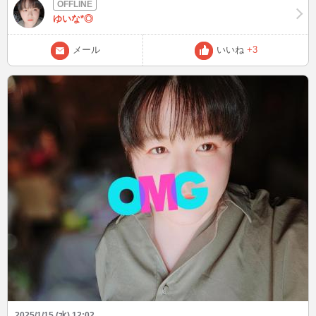
YouTuberさん、VTuberさん)を見る事や、マンガやアニメを見ること
です💗最近は私の中で転生ものがアツイです！ 実家暮らしでめちゃ
ゆいな*◎
めちゃ可愛いわんちゃんも飼っています💗 よろしくお願いします☺
☺☺☺☺
メール
いいね
+3
2025/1/15 (水) 12:02