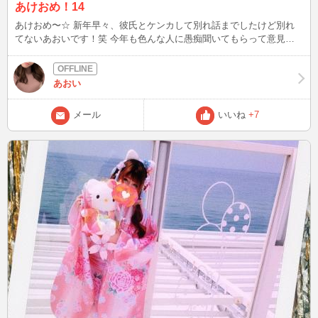
あけおめ！14
あけおめ〜☆ 新年早々、彼氏とケンカして別れ話までしたけど別れ
てないあおいです！笑 今年も色んな人に愚痴聞いてもらって意見も
らって助けられてる。 いつもありがとうございます
あおい
メール
いいね
+7