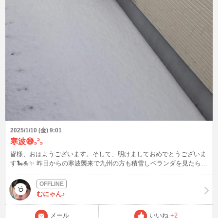
2025/1/10 (金) 9:01
寒波😅꜆꜄꜆
皆様、おはようございます。そして、明けましておめでとうございま
す🐍🎍✨ 昨日からの寒波襲来で九州の方も積雪しベランダを見たら真
っ白になっており、家の前の道路も凍結😅꜆꜄꜆💦💦 今日、車での通勤
は不可だなと思って 電車通勤に変更して向かおうとしてたところに
連絡が入り、本日は休業しますと 電車乗る前だったし、幸い駅から
むにゃん♪
自宅も近いから戻って来て、ぼちぼちと家事こなしてる次第です。空
き時間に久しぶりにログインしようかと考えていますので お時間あ
メール
いいね
+2