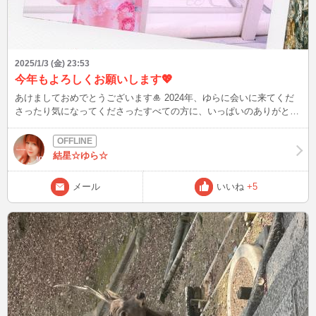
2025/1/3 (金) 23:53
今年もよろしくお願いします💖
あけましておめでとうございます🎍 2024年、ゆらに会いに来てくだ
さったり気になってくださったすべての方に、いっぱいのありがと
う❣️ たまにしか来れなくても、心に残る出会いがたくさんありました
✨ 誰にも言えないお話や、ゆらだから話したいと思うことを話してく
れたら嬉しいし、慌ただしく過ぎてく日々のなかで、ちょっぴりなに
結星☆ゆら☆
かを見失いそうなとき、寂しいとき。ゆらがここにいるよってギュっ
てしたい💗ゆらもされたい૮₍˶ᵔ ᵕ ᵔ˶₎ა 今年もあなたの心に彩りや、ふん
メール
いいね
+5
わり甘い癒しやドキドキをお届けできたらいいな(*´˘`*)♡ 超絶マイペ
ースでレアキャラすぎるけど、今年も仲良くしてください(*ˊᵕˋ)ˊᵕˋ*)♡
なかなか事前告知できなくてごめんなさいだけど、会えた日はラッキ
ーDAYとか、いいことが起きる前兆と思ってね💖