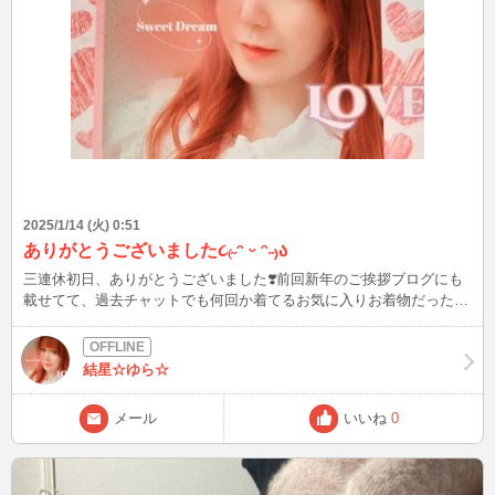
2025/1/14 (火) 0:51
ありがとうございました૮₍˶ᵔ ᵕ ᵔ˶₎ა
三連休初日、ありがとうございました❣️前回新年のご挨拶ブログにも
載せてて、過去チャットでも何回か着てるお気に入りお着物だったけ
ど、新年も好評でうれしい💓 背景の海とピンクの衣装がコントラス
トいいねって言っていただいた新年ブログのお写真は、淡路島のハロ
ーキティスマイルで撮りました✨乙姫とか人魚姫キティちゃんがかわ
結星☆ゆら☆
いいの～o(⁎˃ᴗ˂⁎)o スタイリッシュな紳士さま、初めてお会いするタ
イプでドキドキ。 衣装もいっぱい褒めてもらえてニッコニコなゆら
メール
いいね
0
でした(*´˘`*)♡ゆらの知らない世界に連れ出してくれそう૮₍˶ᵔ ᵕ ᵔ˶₎ა去り
際がまたスマートで…ちょっと違うけどタキシード仮面さまみたい
な。また捕まえてください(♡ᴗ͈ˬᴗ͈)⸝ リクエストくださった方、お会い
できてよかった～💖見つけてもらえるのは幸せ✨生着替えはできない