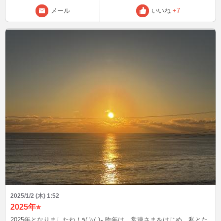
来てくれると嬉しいです🎶 始める前にXでポストしてたりするので
メール
いいね
+7
よかったら覗いてみてね！ @yumenotamanegi では、またあとでお会
いしましょ〜🌱
2025/1/2 (木) 1:52
2025年⭐︎
2025年となりましたね！٩( 'ω' )و 昨年は、常連さまをはじめ、私とた