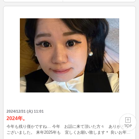
年スペシャル氷㊗️を食べてきました。 ネーミング通り、たい焼き屋
さんが12周年でした。 久しぶりに店長さんにもご挨拶出来て良かっ
た！ 2025年はヘビ年年女です。 健康で元気いっぱいお仕事🥦🥕🍰🧁
もかき氷部🍧🥄も走り回れたらな！と思います👍👍 皆様、素敵な年
をお迎えください。 来年もよろしくお願いします😃😃
2024/12/31 (火) 11:01
2024年。
今年も残り僅かですね… 今年 お話に来て頂いた方々 ありがとう
ございました。 来年2025年も 宜しくお願い致します＊ 良いお年を
お迎えください＊
PAGE TOP