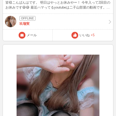
皆様こんばんはです。 明日はやっとお休みやー！ 今年入って2回目の
お休みです😅😅 最近ハマってるyoutubeは二子山部屋の動画です。
お相撲さん達がご飯を作って食べる！ 相撲部屋の動画らしいまんま
なチャンネルです😆😆 ご飯は言わずもがな、めっちゃ美味しそう‼️
そしてお相撲さん達みんな美味しそうに食べる👍👍 お相撲さんって
玖瑠実
若い頃から相撲部屋に入り、15.6歳から社会に出てるようなもの。 だ
から皆さん27.8から30歳くらいに見える😳😳 でも、二子山部屋のプ
メール
いいね
+5
ロフィールを見たらほとんどが20歳前後。皆さん大人っぽい👏👏 そ
の中でも、15歳の菊池くんが可愛いすぎる💞💞 ウニイクラ丼が美味
しすぎて、笑みがこぼれる顔は可愛いすぎやろがい✋ってなります。
皆様お時間のある時に、二子山部屋部屋の飯テロ動画見て見てくださ
い🍙🍣🍗🍔🍟 そんなこんなで、先日お仕事前に奈良の信貴山🗻にあ
る寅のお寺🐯 朝護孫子寺に行ってきました。 極寒過ぎて、久しぶり
に指先がかじかんだわ。 でもお目当ての寅まんじゅう🐯が食べられ
たので良し！とします。 今年はヘビ年🐍大神神社に参拝に行かない
とですね。 節分までには行きたいなぁ〜 てか！節分に行きたいな
ぁ〜👹👹