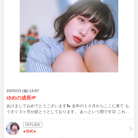
2025/1/3 (金) 14:07
ゆめの成長🌱
あけましておめでとうございます🐍 去年の１０月からここに来て も
うすぐ３ヶ月が経とうとしております。 あっという間です😖 これか
らも細々とわたしがわたしらしく楽しくお仕事できたらいいなって思
ってます♪ みなさまよろしくお願いします🐶 さて新年一発目は本日１
６時すぎから 始めたいな！って思ってます！ １時間くらいしかいれ
●ゆめ●
ないと思いますが、、 もしタイミングが合いそうでしたら、 遊びに