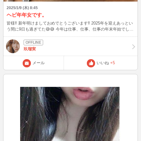
2025/1/9 (木) 8:45
ヘビ年年女です。
皆様‼️ 新年明けましておめでとうございます‼️ 2025年を迎えあっとい
う間に9日も過ぎてた😅😅 今年は仕事、仕事、仕事の年末年始でし
た。 でも、働ける事に感謝ですね。 2025年も健康で元気にお仕事頑
張ろうと思います😃😃 そんなこんなで、やっとかき氷部🍧🥄出来ま
した！ 今年お初のかき氷はこのかき氷を食べる！と決めてました👍
玖瑠実
👍 2025年 干支氷 巳 🐍 縁起の良い可愛い白蛇ちゃんのかき氷です。
抹茶ミルク🍵🥛がベースで、中にはマスカルポーネムースと桃のジャ
メール
いいね
+5
ム🍑と桃シロップをかけながら食べる感じ。 抹茶と桃が意外にもめ
っちゃ合う😳😳✨️✨️ 美味しかったです👍👍 さぁ2025年が始まりまし
た‼️ 張り切って参りたいと思います😆😆 皆様、今年もよろしくお願
いします‼️