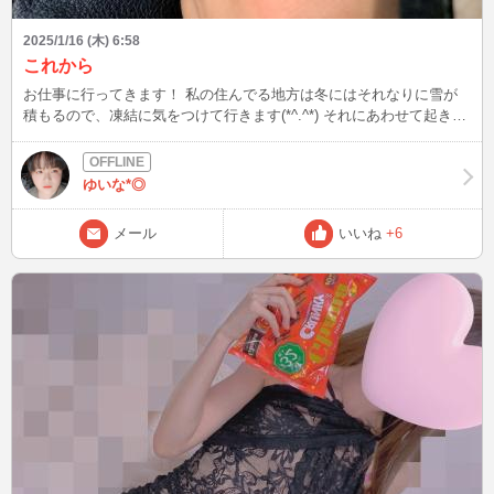
2025/1/16 (木) 6:58
これから
お仕事に行ってきます！ 私の住んでる地方は冬にはそれなりに雪が
積もるので、凍結に気をつけて行きます(*^.^*) それにあわせて起きる
時間も早くなっちゃうので、まだ眠たいです(笑) 皆さんも、もし外に
出るようでしたら気をつけていってらっしゃい(*^.^*) 明日9時30分～
初めてのライブチャットを行います(*^.^*) もし興味を持っていただい
ゆいな*◎
た方は覗いて見てください(*^.^*) 皆さんとお話できるの楽しみにして
います！！
メール
いいね
+6