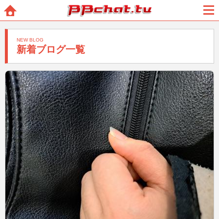
BBchatTV
ホー
メニ
ム
ュー
NEW BLOG
新着ブログ一覧