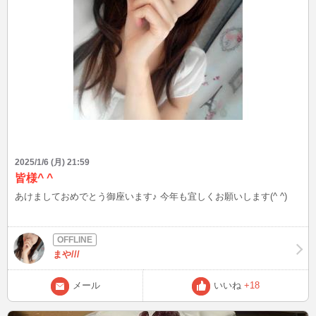
2025/1/6 (月) 21:59
皆様^ ^
あけましておめでとう御座います♪ 今年も宜しくお願いします(^ ^)
まや///
メール
いいね
+18