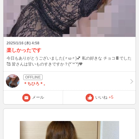
2025/1/16 (木) 4:58
楽しかったです
今日もありがとうございました(〃ω〃)💕 私の好きな チョコ🍫でした
🥰 皆さんは甘いものすきですか？(*´꒳`*)🧡
＊ちひろ＊。
メール
いいね
+5