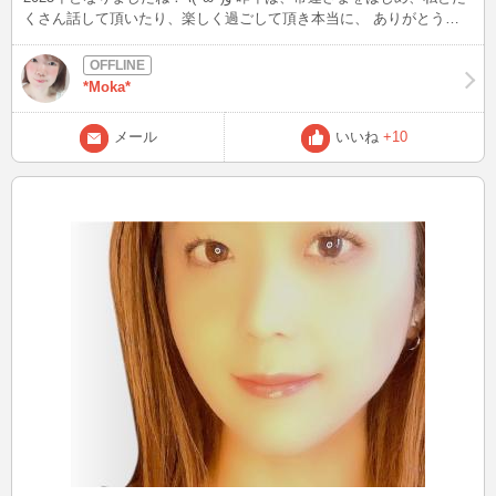
くさん話して頂いたり、楽しく過ごして頂き本当に、 ありがとうご
ざいましたo(^-^)o 大変お世話になりました！ 心より感謝申し上げま
す。 元旦は、天気予報で晴天ということを知り、早朝から海へGo！
ウォーキングしながら初日の出を観に行きま したo(^-^)o 同じく初日
*Moka*
の出を観に行った人はいるかなぁ？ 早朝は寒かったけど、自然の美
しさに 感動(〃ω〃)して、素敵な一年の幕開けに なりました。 皆さ
メール
いいね
+10
まにとって、素晴らしい年となりますように。。。⭐︎ 今年も、どうぞ
よろしくお願いします❤️✨