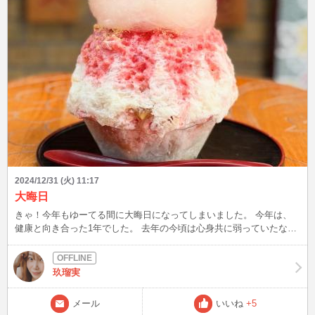
2024/12/31 (火) 11:17
大晦日
きゃ！今年もゆーてる間に大晦日になってしまいました。 今年は、
健康と向き合った1年でした。 去年の今頃は心身共に弱っていたな
ぁ〜🤔🤔 生活リズムを改め、よくここまで復活出来たなぁ〜自分だ
けじゃここまで復活出来てなかった。 職場の人や友達、母、今の環
境に感謝の1年でした。 朝型の生活にして、夜、夜中にチャットする
玖瑠実
事がなくなっちゃったけど… 私、ブログだけは更新していて…笑😂
😂 皆様と繋がっていられる事嬉しく思います。 そんなこんなで今年
メール
いいね
+5
最後のかき氷部🍧🥄 久しぶりのたい焼き屋さん🐟のかき氷。 祝12周