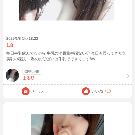
2025/1/8 (水) 18:22
1.8
毎日牛乳飲んでるから 牛乳の消費量半端ない♡ 今日も買ってきた笑
美乳の秘訣！ 私のお◯ぱいは牛乳でできてます//w
まる◎
メール
いいね
+10