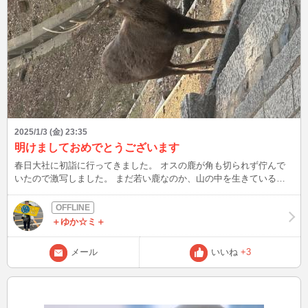
2025/1/3 (金) 23:35
明けましておめでとうございます
春日大社に初詣に行ってきました。 オスの鹿が角も切られず佇んで
いたので激写しました。 まだ若い鹿なのか、山の中を生きているか
らか、角がこの時期に無事な鹿は珍しいです。 お正月太りしたかも
しれませんが、これからログインしますので、チャットよろしくお願
いします。
＋ゆか☆ミ＋
メール
いいね
+3