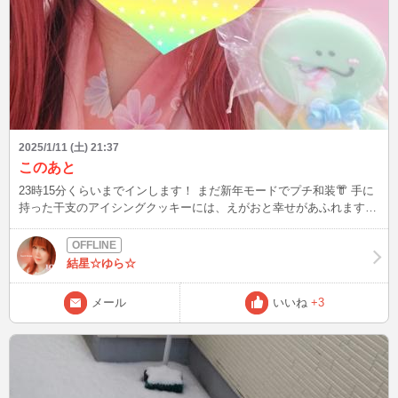
2025/1/11 (土) 21:37
このあと
23時15分くらいまでインします！ まだ新年モードでプチ和装👘 手に
持った干支のアイシングクッキーには、えがおと幸せがあふれますよ
うにって書いてあります💗(写真だとみづらいけど💦)あなたの今日の
ラッキー運試しにゆらを見つけてみてね✨
結星☆ゆら☆
メール
いいね
+3